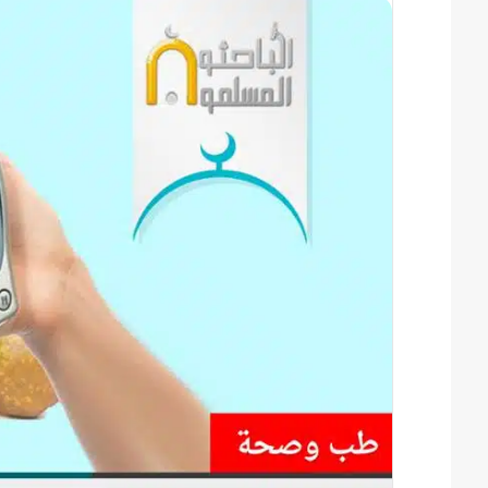
س
ل
ب
ر
ي
د
ا
إ
ل
ك
ت
ر
و
ن
ي
ا