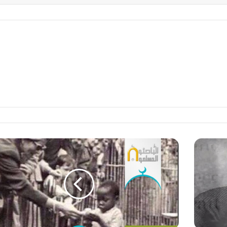
ب
ا
س
م
د
ا
ر
و