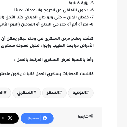
5- رؤية ضبابية.
6- يكون التعافي من الجروح والكدمات بطيئاً.
7- فقدان الوزن – حتى ولو كان المريض كثير الأكل (النوع الأول).
8- نخز أو ألم أو خدر في اليدين أو القدمين (النوع الثاني).
كشف وعلاج مرض السكري في وقت مبكر يمكن أن يقلل
الأعراض مراجعة الطبيب وإجراء تحليل لمعرفة مستوى ا
وأما بالنسبة لمرض السكري المرتبط بالحمل :
فالنساء المصابات بسكري الحمل غالبا لا يكون عندهن
التوعية
السكر
السكري
ال
شاركها
فيسبوك
‫X