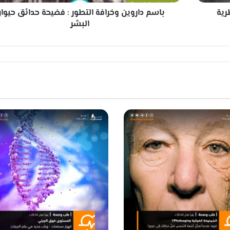
ي
 النظرية
باسم داروين وخرافة التطور : فضيحة حدائق حيوا
ن
و
البشر
خ
ر
ا
ف
ة
ا
ل
ت
ط
و
ر
:
ف
ض
ي
ح
ة
ح
د