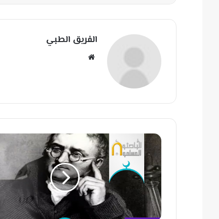
الفريق الطبي
مو
قع
الوي
ب
س
ل
س
ل
ة
ف
ي
ز