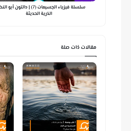
ي
سلسلة فيزياء الجسيمات (7) | دالتون أبو
ا
ء
الذرية الحديثة
ا
ل
ج
س
ي
مقالات ذات صلة
م
ا
ت
(
7
)
|
د
ا
ل
ت
و
ن
أ