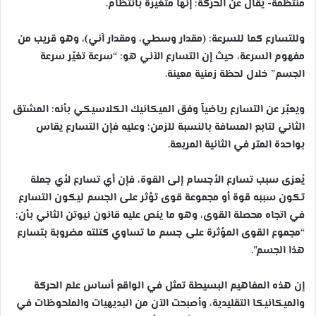
منتظمة- يقال عن الحركة: إنها متغيرة بانتظام.
وللتسارع كما للسرعة: (مقدار وسطي، ومقدار آني)، وهو قريب من
مفهوم السرعة، حيث إن التسارع الآني هو: “سرعة تغيّر سرعة
الجسم” خلال لحظة زمنية معينة.
ويعبّر عن التسارع رياضياً وفق الميكانيك الكلاسيكي بأنه: المشتق
الثاني لتابع المسافة بالنسبة للزمن؛ وعليه فإن التسارع يقاس
بواحدة المتر في الثانية المربعة.
يُعزى سبب تسارع الأجسام إلى القوة، فإن أي تسارع لأي جملة
تكون سببه قوة أو مجموعة قوى تؤثر على الجسم ليكون التسارع
في اتجاه محصلة القوى، وهو ما ينص عليه قانون نيوتن الثاني بأن:
“مجموع القوى المؤثرة على جسم ما تساوي كتلته مضروبة بتسارع
هذا الجسم”.
إن هذه المفاهيم البسيطة تمثل في الواقع أساس علم الحركة
والميكانيكا التقليدية، وأصبحت الآن من البديهيات والملحوظات في