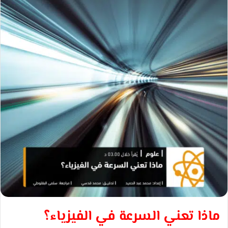
ب
ر
ي
د
ا
إ
ل
ك
ت
ر
و
ن
ي
ا
ماذا تعني السرعة في الفيزياء؟