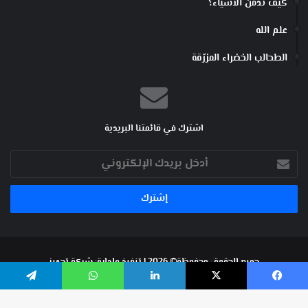
كيف ندمن الأشياء؟
علم الله
الطحالب الخضراء المزرّقة
اشترك في قائمتنا البريدية
أدخل
بريدك
الإلكتروني
جميع الحقوق محفوظة© 2026 | تنفيذ وإدارة:
شركة تجهيز
فيسبوك
‫X
لينكدإن
واتساب
تيلقرام