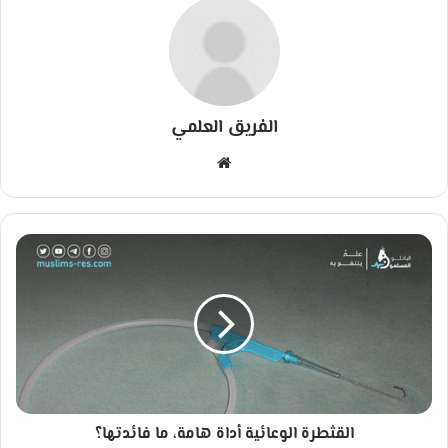
الفريق العلمي
مو
قع
الوي
ب
ا
ل
ق
ث
ط
ر
ة
ا
ل
القثطرة الوعائية أداة هامة، ما فائدتها؟
و