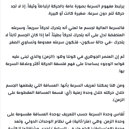
يرتبط مفهوم السرعة بصورة عامة بالحركة ارتباطاً وثيقاً، إذ لا تجد
حركة تتم دون سرعة، صغيرة كانت أو كبيرة.
فالسرعة العالية لجسم ما تعني أنه يتحرك تحركاً سريعاً، وسرعته
المنخفضة تدل على أنه يتحرك تحركاً بطيئاً. أما إذا كان الجسم ثابتاً لا
يتحرك -في حالة سكون- فتكون سرعته معدومة وتساوي الصفر.
ثم إن العنصر الجوهري في كوننا وهو: (الزمن) والذي تبنى عليه
قواعد الوجود يساعدنا على فهم فلسفة الحركة أكثر وعلاقة السرعة
بها.
ومن هنا يمكننا تعريف السرعة بأنها: المسافة التي يقطعها الجسم
خلال حركته خلال وحدة زمنية (أي: قسمة المسافة المقطوعة على
الزمن).
تُقاس وحدة السرعة حسب التعريف بوحدة المسافة مقسومة على
وحدة الزمن، وهي (متر/ثانية) في نظام الوحدات الدولي. وتعد
وحدة (كم/ساعة) ( كيلو متر في الساعة ) إحدى مشتقاتها الكثيرة.