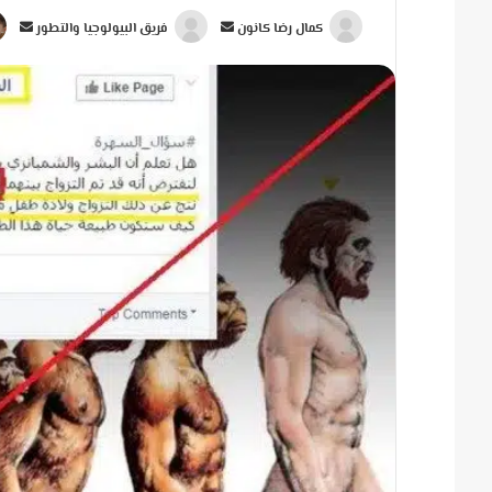
أ
أ
كمال رضا كانون
فريق البيولوجيا والتطور
ر
ر
س
س
ل
ل
ب
ب
ر
ر
ي
ي
د
د
ا
ا
إ
إ
ل
ل
ك
ك
ت
ت
ر
ر
و
و
ن
ن
ي
ي
ا
ا