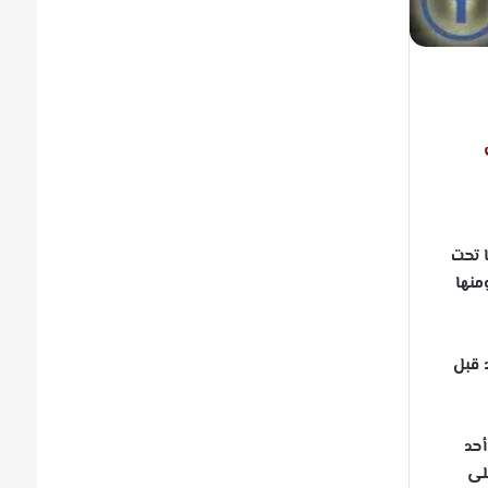
 تحت
منها
 قبل
و أحد
لى