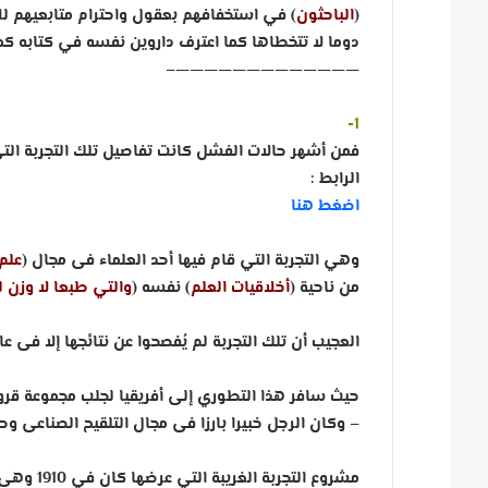
(
الباحثون
) في استخفافهم بعقول واحترام متابعيهم لل
دوما لا تتخطاها كما اعترف داروين نفسه في كتابه كما
—————————————–
1-
فمن أشهر حالات الفشل كانت تفاصيل تلك التجربة التي أع
الرابط :
اضغط هنا
وهي التجربة التي قام فيها أحد العلماء فى مجال (
علم
من ناحية (
أخلاقيات العلم
) نفسه (
والتي طبعا لا وزن ل
العجيب أن تلك التجربة لم يُفصحوا عن نتائجها إلا فى عام 1990 رغم أنها تمت قبل ذلك بقرابة 56 سن
حيث سافر هذا التطوري إلى أفريقيا لجلب مجموعة قرود 
– وكان الرجل خبيرا بارزا فى مجال التلقيح الصناعى 