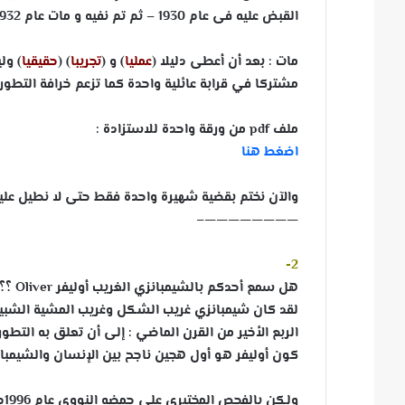
القبض عليه فى عام 1930 – ثم تم نفيه و مات عام 1932 !!
مات : بعد أن أعطى دليلا (
عمليا
) و (
تجريبا
) (
حقيقيا
) ول
مشتركا في قرابة عائلية واحدة كما تزعم خرافة التطور
ملف
pdf
من ورقة واحدة للاستزادة :
اضغط هنا
والآن نختم بقضية شهيرة واحدة فقط حتى لا نطيل علي
————————–
2-
هل سمع أحدكم بالشيمبانزي الغريب أوليفر
Oliver
؟؟
لقد كان شيمبانزي غريب الشكل وغريب المشية الشبيهة
الربع الأخير من القرن الماضي : إلى أن تعلق به التطور
كون أوليفر هو أول هجين ناجح بين الإنسان والشيمبان