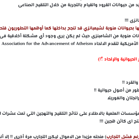
 من حيوانات القرود والقيام بالتجربة من خلال التلقيح الصناعى
زى !!!
ها بحيوانات منوية لشيمبانزي قد تنجح بداخلها كما أوهمها التطوريون فتح
ونات منوية من الشامبنزى حيث لم يكن يرى وجود أي مشكلة أخلاقية فى
 الأمريكية لتقدم الالحاد
Association for the Advancement of Atheism
حيوانية والإلحاد ؟!)
لقرد !!
ور من أصول حيوانية !!
جتان والغوريلا
م فى عام 1927 عندما قامت المؤسسات العلمية بالاطلاع على نتائج التلقيح والتهجين التي تمت عشرات
نتج اى كائن هجين !!!
غم فشل التجارب
) منحته مزيدا من الاموال ليكرر التجارب مرة أخرى !! إلا أن