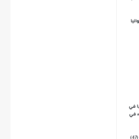
انيا
ا في
ء في
ولكن بالفحص المختبري على حمضه النووي عام 1996م : أثبت أنه شيمبانزي عادي تماما !!! وأن عدد كروموسوماته (48) وليست (47)