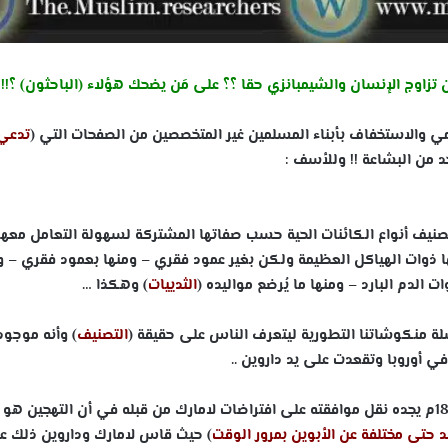
اوج الإنسان والشيمبانزي حقا ؟؟ على مَن يضحك هؤلاء (الباحثون) ؟!!
ي والاستخفاف بأبناء المسلمين غير المتخصصين من الصفحات التي (
تدعي
د من البشاعة !! وللأسف :
نيف أنواع الكائنات الحية حسب صفاتها المشتركة لسهولة التعامل معها
نها ذوات الهياكل العظيمة ولكن بغير عمود فقري – ومنها بعمود فقري – و
ت الدم البارد – ومنها ما يُرضع مواليده (
الثدييات
) وهكذا …
ة منكوشاتنا التطورية ليتعرف الناس على حقيقة (
التصنيف
) وأنه موجود
في أوروبا وتقعدت على يد داروين ..
وكذلك لعل القاريء في كتاب أصل الأنواع لداروين 1859م يجده نقل موافقته على افتراضات لامارك من قبله في أن التهجين ه
 حتى مختلفة عن الأبوين بمرور الوقت
) حيث قاس لامارك وداروين ذلك ع