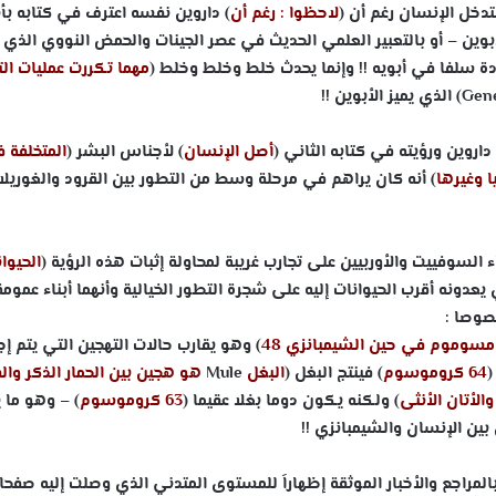
تدخل الإنسان رغم أن (
لاحظوا : رغم أن
) داروين نفسه اعترف في كتابه بأن
أبوين – أو بالتعبير العلمي الحديث في عصر الجينات والحمض النووي الذي 
ودة سلفا في أبويه !! وإنما يحدث خلط وخلط وخلط (
مهما تكررت عمليات ال
Gene
) الذي يميز الأبوين !!
اروين ورؤيته في كتابه الثاني (
أصل الإنسان
) لأجناس البشر (
المتخلفة 
ا وغيرها
) أنه كان يراهم في مرحلة وسط من التطور بين القرود والغوريلات
السوفييت والأوربيين على تجارب غريبة لمحاولة إثبات هذه الرؤية (
الحيوان
يعدونه أقرب الحيوانات إليه على شجرة التطور الخيالية وأنهما أبناء عمومة
وصا :
) وهو يقارب حالات التهجين التي يتم إج
(
64 كروموسوم
) فينتج البغل (
البغل
Mule
هو هجين بين الحمار الذكر وا
الأتان الأنثى
) ولكنه يكون دوما بغلا عقيما (
63
كروموسوم
) – وهو ما 
 بين الإنسان والشيمبانزي !!
لمراجع والأخبار الموثقة إظهاراَ للمستوى المتدني الذي وصلت إليه صفحا