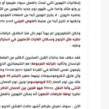
إمكانيات التهجين التي تحدث بالفعل سواء طبيعيا أو ب
ير ولو مثالا واحدا على ظهور نوع جديد بالتهجين عن ال
يحضره داروين : لا يخرج الهجين أبدا عن الصفات الموج
ولكنها لا تخرج أبدا عن محيط (
الحوض الجيني
tic pool
ولكن التطوريون لم يهدأ لهم بال منذ انطلاق خرافات د
نظره مثل الزنوج وسكان القارات الأصليين في استرالي
وعليه :
فقد عكف منذ بدايات القرن العشرين الكثير من العلماء 
للإنسان وتأكيد (
قرابته
المزعومة
) مع الشيمبانزي الذي 
يتبعون نفس العائلة في القردة العليا
apes
Great
وخص
وأن فارق الكروموسومات بينهما صغير (
البشر 46 كرومسوموم في حين الشيمبانزي 48
مثلا بين نوع الحمار (
62 كروموسوم
) وبين نوع الحصان 
الأنثى وأما النغل
Hinny
فهو هجين بين الحصان الذكر و
نظريا (
وفقا لخرافات التطور
) أنه يمكن التهجين بالفعل
الآن .. سوف نعرض عليكم أشهر حالات الفشل الذريع با