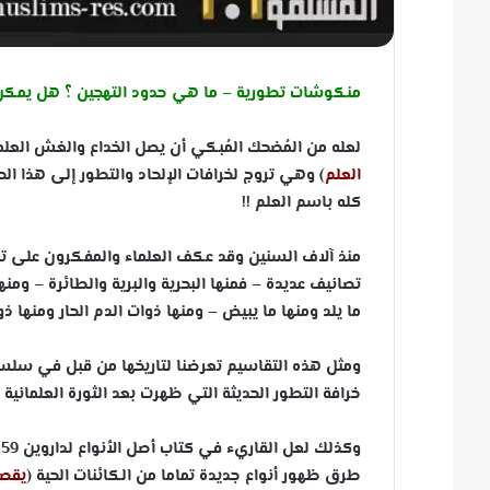
منكوشات تطورية – ما هي حدود التهجين ؟ هل يمكن تز
لعله من المُضحك المُبكي أن يصل الخداع والغش العلم
العلم
) وهي تروج لخرافات الإلحاد والتطور إلى هذا الح
كله باسم العلم !!
منذ آلاف السنين وقد عكف العلماء والمفكرون على تص
تصانيف عديدة – فمنها البحرية والبرية والطائرة – وم
ما يلد ومنها ما يبيض – ومنها ذوات الدم الحار ومنها ذوا
ومثل هذه التقاسيم تعرضنا لتاريخها من قبل في سلسل
خرافة التطور الحديثة التي ظهرت بعد الثورة العلمانية 
طرق ظهور أنواع جديدة تماما من الكائنات الحية (
يقصد