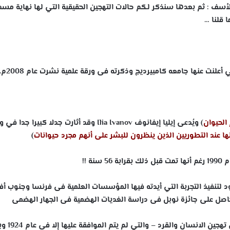
أسف : ثم بعدها سنذكر لكم حالات التهجين الحقيقية التي لها نهاية مس
 قلنا …
لنت عنها جامعه كامبيرديج وذكرته فى ورقة علمية نشرت عام 2008م.
الحيوان
) ويُدعى إيليا إيفانوف
Ivanov
Ilia
وقد أثارت جدلا كبيرا جدا في و
ها عند التطوريين الذين ينظرون للبشر على أنهم مجرد حيوانات
)
ة !!
لتنفيذ التجربة التي أيدته فيها المؤسسات العلمية فى فرنسا وجنوب أفر
وحاصل على جائزة نوبل فى دراسة الغديات الهضمية فى الجهار الهضمى
مشروع التجربة الغريبة التي عرضها كان في 1910 وهى تهجين الانسان 