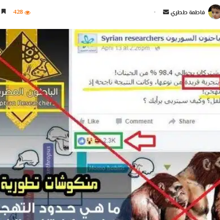
أ
428
9 دقائق
فاطمة ططري
ر
س
ل
ب
ر
ي
د
ا
إ
ل
ك
ت
ر
و
ن
ي
ا