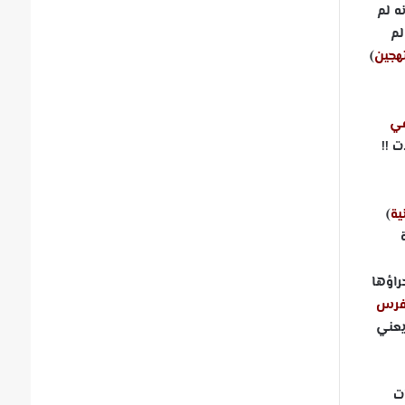
ه لم
لم
تهجين
)
في
 !!
ية
)
راؤها
لفرس
يعني
ت