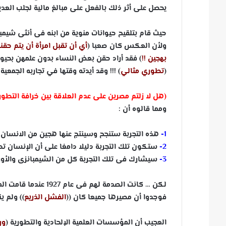
يحصل على أثر ذلك بالفعل على مبالغ مالية لجلب العديد
حيث قام بتلقيح حيوانات منوية من ابنه فى أنثى شيمبان
ولأن العكس كان صعبا (
أي أن تقبل امرأة أن يتم حقن
بهجين !!
) فقد أراد حقن بعض النساء بدون علمهن بحي
(
تطوري
مثالي
) !!! وقد أيدته وقتها في تجاربه الجمعية
(هل لا زلتم مصرين على عدم العلاقة بين خرافة التطور ال
ومما قالوه أن :
1-
هذه التجربة ستنجح وسينتج عنها هجين من الانسان وا
2-
ستكون تلك التجربة دليلا دامغا على أن الإنسان تط
3-
سيشارك فى تلك التجربة كل من الشيمبانزى والأوران
لكن … كانت الصدمة له
فوجدوا أن مصيرها جميعا كان ((
الفشل
الذريع
)) ولم ي
العجيب أن المؤسسات العلمية الإلحادية والتطورية (
ور