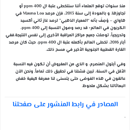
منذ سنوات توقع العلماء أننا سنتخطى عتبة ال ppm 400 أو
تجاوزها. و بالعودة إلى سنة 2013، فإن مرصد Mauna Loa في
هاواي – وُصِفَ بأنه “المعيار الذهبي” لرصد غاز ثاني أكسيد
الكربون في العالم- قد رصد وصول النسبة إلى ppm 400،
وتدريجياً، توصلت جميع مراكز المراقبة الأخرى إلى نفس النتيجة.ففي
أيار 2016، تخطى العالم بأكمله عتبة ال 400 ppm، حيث كان مرصد
القارة القطبية الجنوبية الأخير في مسح ذلك.
وفي أيلول المنصرم، و الذي من المفروض أن تكون فيه النسبة
الأقل في السنة، تبين فشلنا في تحقيق ذلك تماماً. ونحن الآن
عالقون في هذه الفوضى حتى يتسنى لنا معرفة كيفية خفض
انبعاثاتنا بشكل ملحوظ.
المصادر في رابط المنشور على صفحتنا
.