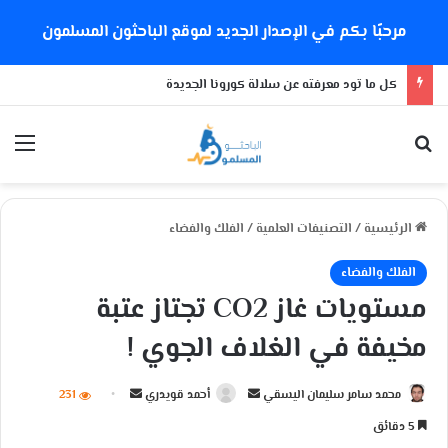
مرحبًا بكم في الإصدار الجديد لموقع الباحثون المسلمون
كل ما تود معرفته عن سلالة كورونا الجديدة
بحث عن
الق
الرئيسية
/
التصنيفات العلمية
/
الفلك والفضاء
الفلك والفضاء
مستويات غاز CO2 تجتاز عتبة
مخيفة في الغلاف الجوي !
محمد سامر سليمان اليسقي
أ
أحمد قويدري
أ
231
ر
ر
5 دقائق
س
س