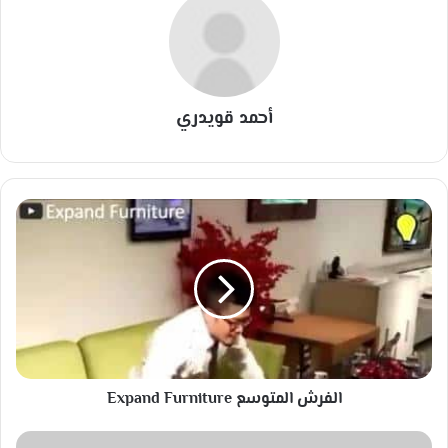
أحمد قويدري
ا
ل
ف
ر
ش
ا
ل
م
ت
الفرش المتوسع Expand Furniture
و
س
ع
ف