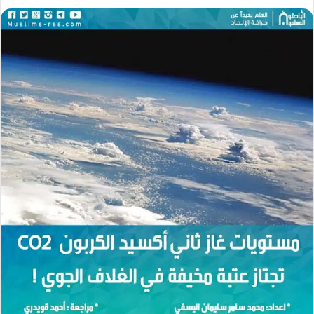
ل
ل
ب
ب
ر
ر
ي
ي
د
د
ا
ا
إ
إ
ل
ل
ك
ك
ت
ت
ر
ر
و
و
ن
ن
ي
ي
ا
ا