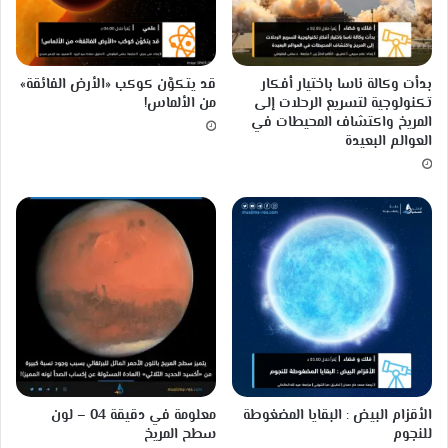
بدأت وكالة ناسا باختيار أفكار
قد يتكوَّن كوكب «الأرض الفائقة»
تكنولوجية لتسريع الرحلات إلى
من الألماس!
المريخ واكتشاف المحيطات في
العوالم البعيدة
الأقزام البيض : البقايا المضغوطة
معلومة في دقيقة 04 – لون
للنجوم
سطح المريخ