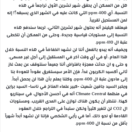
هل من الممكن أن يحقق شهر تشرين الأول تراجعاً في هذه
النسبة، أي 400 ppm التي كانت عليه في الشهر الذي يسبقه؟! إنه
لمن المستحيل تقريباً.
فيعتقد كيلينج أنه بحلول شهر تشرين الثاني، لربما سندفع هذه
النسبة إلى مستويات قياسية جديدة، وحتى من الممكن أن نتخطى
عتبة ال 410 ppm.
ويضيف أنه يبدو بالفعل أننا لن نشهد انخفاضاً في هذه النسبة خلال
هذا العام، أو في أي وقت آخر في المستقبل إلى أجل غير مسمى.
و حتى و ان حدثت معجزة بافتراض أننا جميعاً سنتوقف عن بعث غاز
ثاني أكسيد الكربون غداً، فإن الأمر سيستغرق عقوداً للعودة بنا
إلى مادون عتبة ال ppm 400، وكلنا يعلم بأن هذا لن يحصل أبداً.
ويخبر السيد جافين شميت -كبير علماء المناخ في ناسا- السيد براين
في منظمة Climate Central أنه في أحسن الأحوال، في سيناريو
كهذا، ننتظر أن يكون هناك توازن على المدى القريب، ومستويات
ال CO2 لن تتغير كثيراً ولكن ستبدأ في التراجع خلال العقود
القادمة أو نحو ذلك. أما في رأيي الشخصي فإننا لن نشهد أبداً شهراً
بأقل من نسبة ال ppm 400.