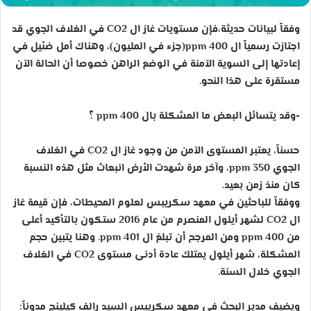
وفقاً لبيانات حديثة،فإن مستويات غاز ال CO2 في الغلاف الجوي قد
اجتازت رسمياً ال 400 ppm(جزء في المليون)، وهناك أمل ضئيل في
إعادتها إلى السوية الآمنة في الوضع الراهن خصوصا أن الحالة الآن
مستقرة على هذا النحو.
-وقد يتسائل البعض ما المشكلة بال ppm 400 ؟
حسناً، يعتبر المستوى الآمن من وجود غاز ال CO2 في الغلاف
الجوي ppm 350، وآخر مرة شهدت الأرض انبعاث مثل هذه النسبة
كان منذ زمن بعيد.
ووفقاً للباحثين في معهد سكريبس لعلوم المحيطات، فإن قيمة غاز
ال CO2 لشهر أيلول المنصرم من عام 2016 ستكون بالتأكيد أعلى
من ppm 400 ومن المرجح أن تبلغ ال 401 ppm. وهنا يتبين حجم
المشكلة، شهر أيلول يمتلك عادة أدنى مستوى CO2 في الغلاف
الجوي خلال السنة.
ويضيف مدير البحث في معهد سكريبس السيد رالف كيلينج مدوناً: