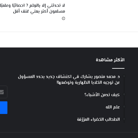
لا تحدثني إلا بالعِلم ? احصائيًا وعلميًا،
ق
مسلمون أكثر يعني عُنف أقل
ا
د
م
ل
ه
و
ا
ة
الأكثر مشاهدة
ا
ل
د. محمد منصور يشارك في اكتشاف جديد يحدد المسؤول
ف
عن توجيه الخلايا الظهارية وتوضعها!
ل
أدخل
ك
كيف ندمن الأشياء؟
بريد
الإل
علم الله
الطحالب الخضراء المزرّقة