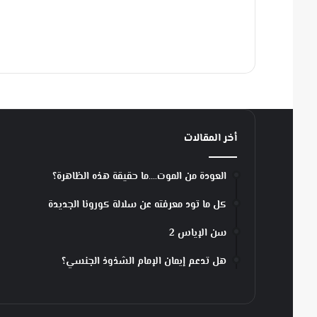
ط
ا
ف
ي
ة
(
H
o
o
أخر المقالات
k
w
العودة من الموت….ما حقيقة هذه الظاهرة؟
o
r
كل ما تود معرفته عن سلالة كورونا الجديدة
m
)
سن الإياس 2
هل تدعم إيمان الإمام الشذوذ الجنسي؟