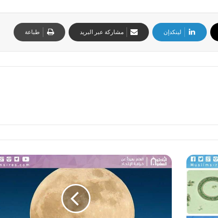
لينكدإن
مشاركة عبر البريد
طباعة
ظ
ا
ه
ر
ة
ف