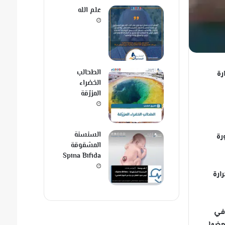
علم الله
الطحالب
رجة حرارة
الخضراء
المزرّقة
السنسنة
ى صورة
المشقوقة
Spina Bifida
ارة
يوم في
عضها