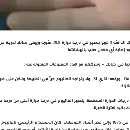
يشتهر هذا المعدن بأنه يتحول إلى سائل في حرارة يدك الدافئة !! فهو ينصهر في درجة حرارة 29.8 مئوية ويبقى سائلا لد
ها في حياتك – ونترككم مع هذه المعلومات المنقولة عنه :
الغاليوم هو عنصر كيميائي في الجدول الدوري، ورمزه Ga ، ورقمه الذري 31 . ولا يتواجد الغاليوم حراً في الطبيعة ولكن عل
 الحرارة المنخفضة، ينصهر الغاليوم في درجة حرارة أعلى من درجة حر
وتستخدم درجة انصهاره كدرجة قياسية، ومنذ اكتشافه في 1875 وإلى عصر أشباه الموصلات، كان الاستخدام الرئيسي للغال
 معادن ذات خصائص غير اعتيادية من ناحية الثباتية، أو سهولة الصهر، وب