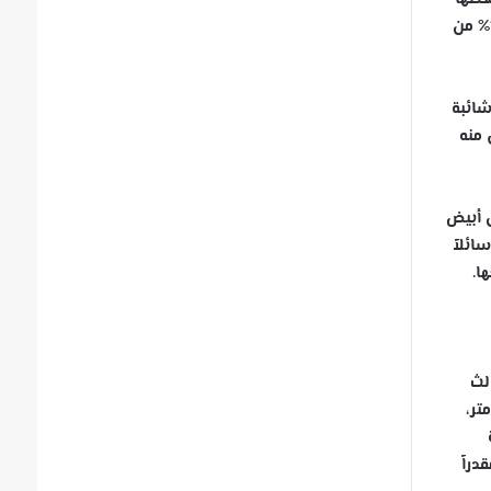
سائل في درجة حرارة الغرفة أو أقل. درجة انصهار سبيكة كالينستان (المكونة من 68.5% من الغاليوم و 21.5% من الانديوم و 10% من
لا تتجاوز 10-11. ويكون بصورة شائبة
 الإنتاج العالمي منه
ه 29.8 ْس)، ومصهوره سائل أبيض
ند الدرجة 2403 ْس؛ أي يبقى سائلاً
ها.
كيلوجول/مول، الأول 578.3 والثاني 1969.3 والثالث
113 بيكومتر، نصف قطر الأيون Ga+3 ت62 بيكومتر،
ة
دراً