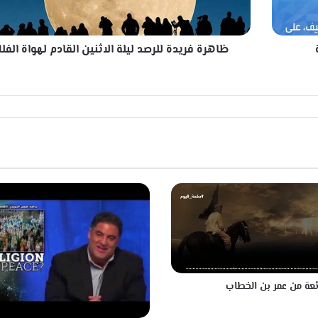
ر
ي
د
ظاهرة فريدة للرصد ليلة الاثنين القادم لهواة الفل
ة
ل
ل
ر
ص
د
ل
ي
ل
ة
ا
ل
ا
ث
ن
ي
عة من عمر بن الخطاب
ن
ا
ل