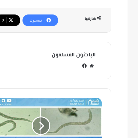
شاركها
فيسبوك
‫X
الباحثون المسلمون
مو
في
قع
سب
الوي
وك
ب
ط
ف
ي
ل
ي
ا