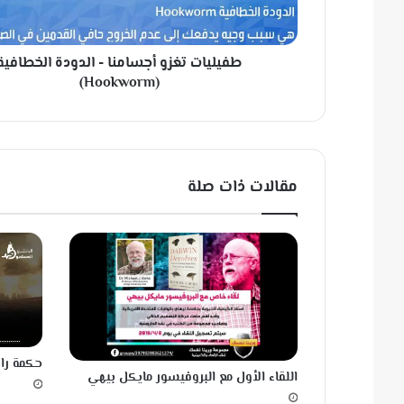
ت
ت
غ
طفيليات تغزو أجسامنا - الدودة الخطافية
ز
و
(Hookworm)
أ
ج
س
ا
م
مقالات ذات صلة
ن
ا
-
ا
ل
د
و
د
ة
حكمة رائ
ا
اللقاء الأول مع البروفيسور مايكل بيهي
ل
خ