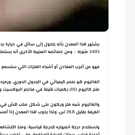
2403 مئوية – ومن خصائصه العجيبة الأخرى أنه يستطيع إصابة أي معدن صلب بالهشاشة
فهو من أغرب المعادن أو أشباه الفلزات التي ستسمع ب
ملح كاليوم (III) بكميات قليلة في مناجم البوكسيت والزنك.
والغاليوم شبه فلز ويكون على شكل صلب هش في درجات
الغرفة بقليل 29.8 ْس، ولذا يذوب هذا المعدن إذا أمسك باليد لفترة قصيرة.
أجهزة قياس درجات الحرارة المرتفعة، وفي تحضير سبائك