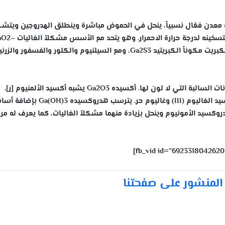
و معدن فعّال نسبياً، ينحل في الحموض مباشرة وينطلق الهدروجين ويتش
كما يتفاعل مع الهالوجينات مشكلاً GaX3، ويتحد مع الكبريت مكوناً الكبريتيد Ga2S3، ومع السيلنيوم والكلور والفسفور والز
وأكسيد الغاليوم Ga2O n(I)n غير ثابت يتحول إلى أكسيد الغاليوم (III) وغاليوم حر. يترسب هدروكسيده
وكسيد الأمونيوم وينحل بزيادة منهما مشكلاً الغاليات، كما يعرف له م
المنشور على صفحتنا