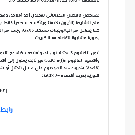
بالسنتمتر × 810) 4172.2 و4033.2، كهرسلبيته 1.0.
يستحصل بالتحليل الكهربائي لمحلول أحد أملاحه، وه
بصورة مشابهة لتفاعله مع الكبريت.
أيون الغاليوم Ga+3 لا لون له، وأملاحه بيضاء مع الأيونات السالبة التي لا لون لها. أكسيده Ga2O3 يشبه أكسيد الألمنيوم [ر].
(قاعدة) هدروكسيد الصوديوم على سبيل المثال أو هدر
كلوريد بدرجة أكسدة +2 GaCl2
[fb_vid id=”692331804262010″]
رابط 
.