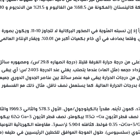
والغاليوم مُبعثر الانتشار في الطبيعة، ويعدّ عنصراً نادراً إذ إن نسبته المئوية في الصخور البركانية 
في خامات الزنك والحديد والألمنيوم والكروم والنحاس. وقلما يصادف في أي خام بكميات أكبر من 0.01%. ويقدّر
وهو معدن metal ذو لون أبيض، لين. ينصهر عند درجة أعلى من درجة حرارة الغرفة قليلاً (درجة انصهار
فضي يشبه الزئبق السائل – وضغط بخاره منخفض، ويزداد حجمه (مثل الماء) عندما يتصلب. يغلي ع
 درجة، وهذا أوسع مجال من درجات الحرارة يبقى فيه عنصر سائلاً بين عناصر الجدول الدوري جميع
بدرجات الحرارة العالية. كما يستعمل نصف ناقل، مثال ذلك مع الفسفور
الوزن الذري للغاليوم 69.723 وله نظيران s69Ga وs71Ga، كمون تأينه، مقدراً بال
2950.0 والرابع 6149.7، نصف القطر الذري 126بيكومتر، نصف قطر الأيون Ga+ ت
عدد الأكسدة الرئيس +3، كمون مسراه النظامي Ga+3/GaE0ت- 0.35 فولط، كثافته 5.904 غ/سم3، مقاومته الكهربائية النوعي
د درجة حرارة الصفر المئوي (سلسيوس). طول الموجة الموافق للخطين الرئيسيين في طيفه (مق