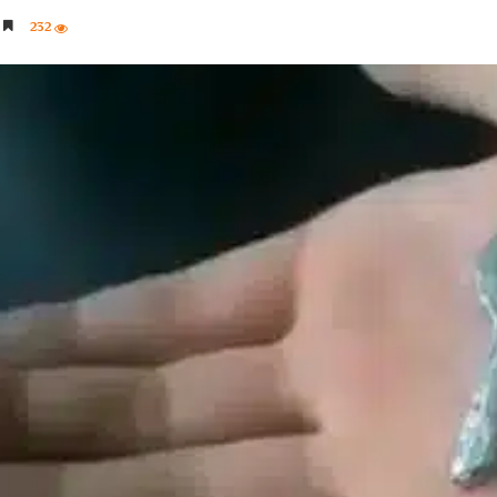
232
5 دقائق