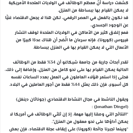
كشفت دراسة أنَّ معظم الوظائف في الولايات المتحدة الأمريكية
لا يمكن القيام بها ببساطة من المنزل.
قد نكون بالفعل في العصر الرقمي، لكن هذا لا يجعل الاقتصاد غنيًّا
عن الوجود الجسدي،
فمع إغلاق كثير من الأماكن في الولايات المتحدة لوقف انتشار
فيروس (كورونا)، فإنه سرعان ما اتِّضح أن هناك عددًا كبيرًا من
الأعمال التي لا يمكن القيام بها في المنزل ببساطة.
تقدر أبحاث جارية من جامعة شيكاغو أن 34% فقط من الوظائف
الحالية يمكن القيام بها على نحو كامل من المنزل، وإضافة إلى ذلك،
فحتى إذا استمر هؤلاء العاملون في العمل بعدد الساعات نفسه
كل أسبوع، فإن ذلك يمثل 44% فقط من أجور العاملين في البلاد.
ويقول الناشط في مجال النشاط الاقتصادي (جوناثان دينغل)
(Jonathan Dingel) :
“النتائج التي وصلنا إليها مهمة، إذ إن ثلثي الوظائف في أمريكا لا
يمكن أداؤها على نحو معقول من المنزل”.
“وبينما تجبرنا جائحة (كورونا) على إيقاف عجلة الاقتصاد، فإن بعض