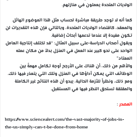
الولايات المتحدة يعملون في منازلهم.
كما أنه لا توجد طريقة مباشرة لحساب مثل هذا الموضوع الهائل
والمعقد، كاقتصاد الولايات المتحدة، وبالتالي فإن هذه التقديرات لن
تكون مفيدة إلا عندما تدعمها أبحاث إضافية.
ويقول أصحاب الدراسة-على سبيل المثال: “قد تختلف إنتاجية العامل
الواحد على نحو كبير عند العمل في المنزل بدلاً من مكان عمله
المعتاد.”
والأهم من ذلك، أن هناك على الأرجح أوجهَ تكامل مهمةً بين
الوظائف التي يمكن أداؤها في المنزل وتلك التي يتعذر فيها ذلك.
ومع ذلك، ونظراً للأزمة الحالية، يبدو أن هذه النتائج غير الكاملة
والمقلقة تستحق النظر فيها في المستقبل.
المصدر
:
https://www.sciencealert.com/the-vast-majority-of-jobs-in-
the-us-simply-can-t-be-done-from-home