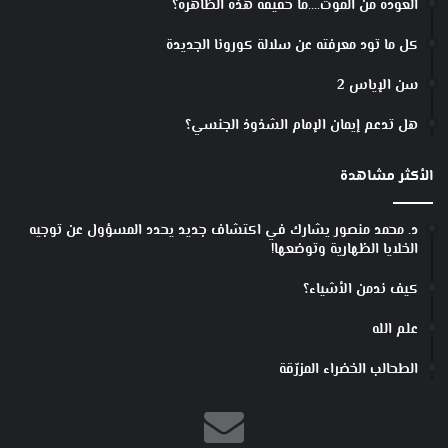
العودة من الموت….ما حقيقة هذه الظاهرة؟
ك
ي
كل ما تود معرفته عن سلالة كورونا الجديدة
ف
س
سن الإياس 2
ا
ع
هل تدعم إيمان الإمام الشذوذ الجنسي؟
د
ا
الأكثر مشاهدة
ل
ذ
ك
د. محمد منصور يشارك في اكتشاف جديد يحدد المسؤول عن توجيه
ا
الخلايا الظهارية وتوضعها!
ء
كيف ندمن الأشياء؟
ا
ل
علم الله
ا
ص
الطحالب الخضراء المزرّقة
ط
ن
ا
ع