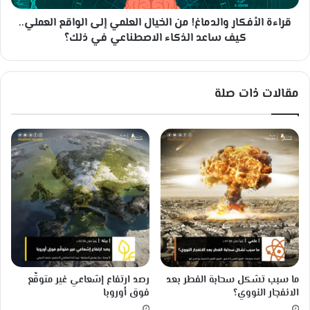
ق
ف
و
قراءة الأفكار والدماغ! من الخيال العلمي إلى الواقع العملي..
ك
ا
ا
كيف ساعد الذكاء الاصطناعي في ذلك؟
ر
ر
ب
و
ا
ا
مقالات ذات صلة
ل
ل
ن
د
ي
م
ل
ا
ا
غ
ل
!
م
م
ص
ن
ر
ا
ي
ل
ة
خ
و
ي
ه
ا
ما سبب تشكل سحابة الفطر بعد
رصد ارتفاع إشعاعي غير متوقَّع
ذ
ل
الانفجار النووي؟
فوق أوروبا
ا
ا