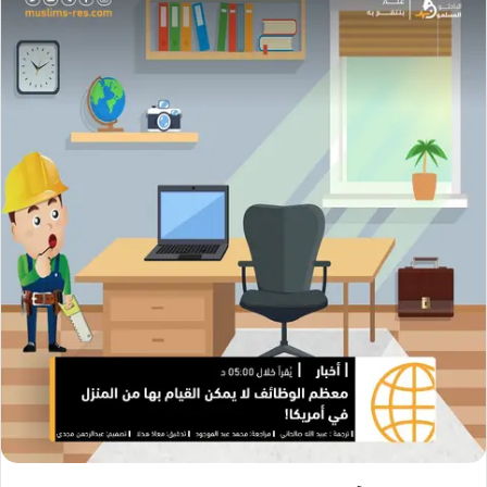
ل
ب
ر
ي
د
ا
إ
ل
ك
ت
ر
و
ن
ي
ا