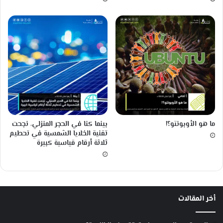
أ
ل
و
ع
ل
ل
د
م
ل
ي
ي
إ
ل
ل
ى
ا
ل
و
ا
ما هو الأوبونتو؟!
بينما كنا في الحجر المنزلي، نجحت
ق
تقنية الخلايا الشمسية في تحطيم
ع
ثلاثة أرقام قياسية كبيرة
ا
ل
ع
م
ل
أخر المقالات
ي
.
.