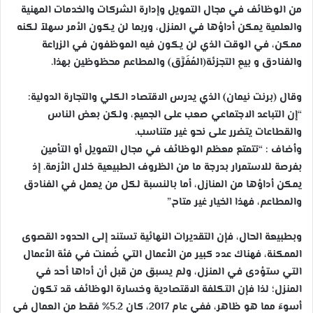
من الوظائف في مجال التمويل وإدارة الشركات والخدمات المهنية
والعلمية يمكن أداؤها في المنزل، وربما لن يكون الأمر سهلاً لكنه
ممكن، في الوقت الذي لن يكون فيه الموظفون في الزراعة
والفنادق و بيعِ التجزئة(المُفَرَّق) والمطاعم محظوظين بهذا.
وقال (برنت نيمان) الذي يدرس الاقتصاد الكلي والتجارة الدولية:
“إن التباعد الاجتماعي صعب على الجميع، ولكن بعض الناس
والقطاعات يتضرر على نحو غير متناسب.
وأضاف : “تتمتع معظم الوظائف في مجال التمويل أو التأمين
بفرصة للاستمرار بدرجة ما من الظروف الطبيعية خلال الأزمة. إذ
يمكن أداؤها من المنازل، أما بالنسبة لكل من يعمل في الفنادق
والمطاعم، فهذا الخيار غير متاح.”
وبطبيعة الحال، فإن التقديرات النهائية تستند إلى الحدود القصوى
الممكنة، فهناك عدد كبير من الأعمال التي ضُمنت في فئة الأعمال
التي ستؤدى في المنزل، ولم يسبق من قبل أن أداها أحد في
المنزل؛ لذا فإن التكلفة الاقتصادية وخسارة الوظائف قد تكون
أسوءَ مما هو ظاهر، ففي عام 2017، كان 5.2% فقط من العمال في