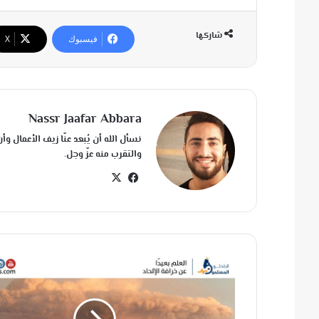
شاركها
فيسبوك
‫X
Nassr Jaafar Abbara
نسأل الله أن يُبعد عنّا زيف الأعمال وأن
والتقرب منه عزّ وجل.
في
‫X
سب
وك
آ
خ
ر