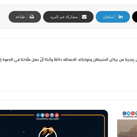
لينكدإن
مشاركة عبر البريد
طباعة
 يِنجينا من براثن الشيطان وغواياته. الحمدلله دائمًا وأبدًا أنّ جعل ملّذتنا في الدعوة إل
ق
ا
ر
ئ