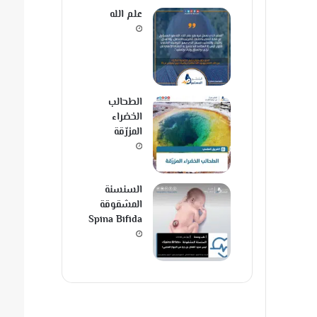
علم الله
الطحالب
الخضراء
المزرّقة
السنسنة
المشقوقة
Spina Bifida