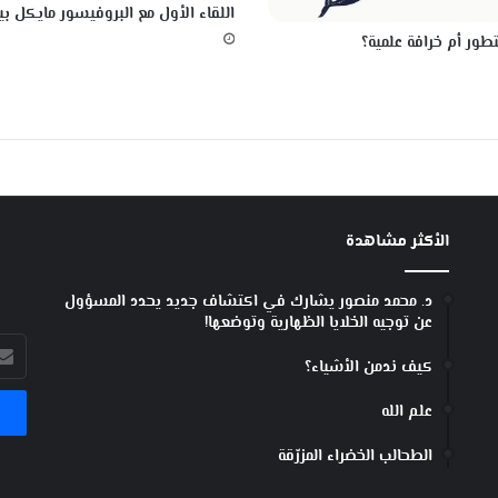
اللقاء الأول مع البروفيسور مايكل ب
ت
تطور أم خرافة علمية؟
ن
ا
ف
ي
ع
ي
و
ن
ا
الأكثر مشاهدة
ل
غ
د. محمد منصور يشارك في اكتشاف جديد يحدد المسؤول
ر
عن توجيه الخلايا الظهارية وتوضعها!
ب
أدخل
.
كيف ندمن الأشياء؟
بريد
.
الإل
علم الله
الطحالب الخضراء المزرّقة