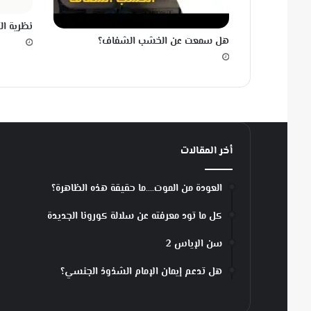
ا
نظرية ال
ل
هل سمعت عن الخشب الشفاف؟
ا
ش
ع
ا
ع
ي
ف
ى
أخر المقالات
ا
ل
العودة من الموت….ما حقيقة هذه الظاهرة؟
ه
و
كل ما تود معرفته عن سلالة كورونا الجديدة
ا
ء
سن الإياس 2
ف
و
هل تدعم إيمان الإمام الشذوذ الجنسي؟
ق
ج
ب