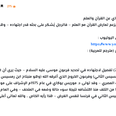
275
4 دقائق
ي عن القرآن والعلم
ن يزعم تعارض القرآن مع العلم – فالرجل يُشكر على بحثه قدر اجتهاده – وه
اليوتيوب :
https://www.
(مترجم للعربية) :
مع التنويه إلى أنه في الكتاب (من ص 265 إلى ص 276) تفصيل لاجتهاده في تحديد فرعون موسى عليه السلام – حيث يرى 
يس الثاني) وفرعون الخروج الذي أغرقه الله (وهو منبتاح ابن رمسيس
الثاني) – والاثنان موجودة جثتيهما محنطة في المتحف المصري – وقد تولى د. موريس بوكاي في عام 1975م
ن التلف منذ اكتشافه نتيجة سوء حالة وضعه في المتحف – وفي العام ا
 الثاني في فرنسا لنفس الغرض – هذا رأيه الخاص .. والله تعالى أعل