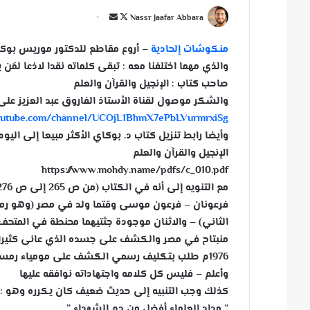
ت
أ
Nassr Jaafar Abbara
ا
ر
منكوشات إلحادية
– أروع مقاطع للدكتور موريس بوكا
ب
س
والذي مهما اختلفنا معه : تبقى كلماته نقدا لاذعا لمَ
ع
ل
صاحب كتاب : الإنجيل والقرآن والعلم
ع
ب
والشكر موصول لقناة الأستاذ الفاروق عبد العزيز على 
ل
ر
ى
ي
youtube.com/channel/UCOjL1BhmX7ePbLVurmrxiSg
X
د
وأيضا رابط تنزيل كتاب د. بوكاي الأكثر مبيعا إلى اليوم 
ا
الإنجيل والقرآن والعلم
إ
https://www.mohdy.name/pdfs/c_010.pdf
ل
ك
فرعونان – فرعون موسى وقتما ولد في مصر (وهو رمس
ت
ر
منبتاح في مصر والكشف على جسده الذي عانى كثيرا م
و
1976م طلب بتكليف رسمي الكشف على مومياء رمسيس
ن
وأعلم – فليس كل كلامه واجتهاداته نوافقه عليها
ي
كذلك وجب التنبيه إلى حديث ضعيف كان يكرره وهو :
ا
” مداد العلماء أفضل من دم الشهداء ”