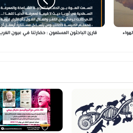
ا
ل
ب
ا
ح
لهواء
قارئ الباحثون المسلمون : حضارتنا في عيون الغرب 
ث
و
ن
ا
ل
م
س
ل
م
و
ن
:
ح
ض
ا
ر