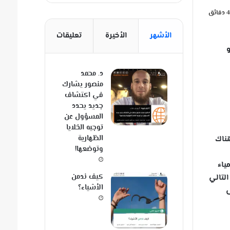
الأشهر
الأخيرة
تعليقات
و
د. محمد
منصور يشارك
في اكتشاف
جديد يحدد
المسؤول عن
توجيه الخلايا
الظهارية
أن هناك
وتوضعها!
 الإشراف على مومياء
كيف ندمن
لتالي
الأشياء؟
ى