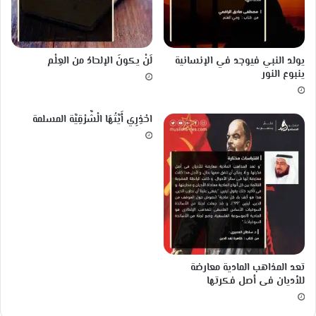
ه
ا
ر
و
يولد النبي فيوجد في الإنسانية
لَنْ يكونَ الإلحادُ من العِلْم
ا
ينبوع النور
ل
ج
د
احْذِرِي أَيَّتُهَا الْشَّرْقِيَّة المسلمة
ا
و
ل
أ
ك
ث
ر
م
م
ا
تعد المذاهب المادية معارضة
ك
للأديان فى أصل فكرتها
ا
ن