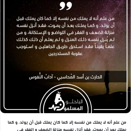
ب
ر
ي
د
ا
إ
ل
ك
ت
ر
و
ن
ي
ا
من علم أنه لا يملك من نفسه إلا كما كان يملك قبل أن يولد، و كما
يملك بعد أن يموت، فقد أنزل نفسه منزلة الضعف و الفقر في