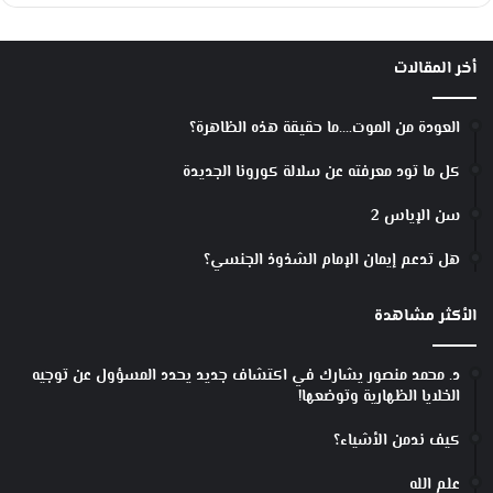
م
ع
ر
أخر المقالات
و
فً
ا
العودة من الموت….ما حقيقة هذه الظاهرة؟
ب
4
كل ما تود معرفته عن سلالة كورونا الجديدة
5
%
سن الإياس 2
ت
ق
هل تدعم إيمان الإمام الشذوذ الجنسي؟
ر
ي
الأكثر مشاهدة
ب
اً
د. محمد منصور يشارك في اكتشاف جديد يحدد المسؤول عن توجيه
الخلايا الظهارية وتوضعها!
كيف ندمن الأشياء؟
علم الله