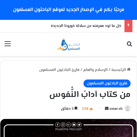
مرحبًا بكم في الإصدار الجديد لموقع الباحثون المسلمون
كل ما تود معرفته عن سلالة كورونا الجديدة
بحث عن
الق
الرئيسية
/
الإسلام والعلم
/
قارئ الباحثون المسلمون
قارئ الباحثون المسلمون
من كتاب آدابُ النُّفوس
omar.sh
أ
338
3 دقائق
ر
س
ل