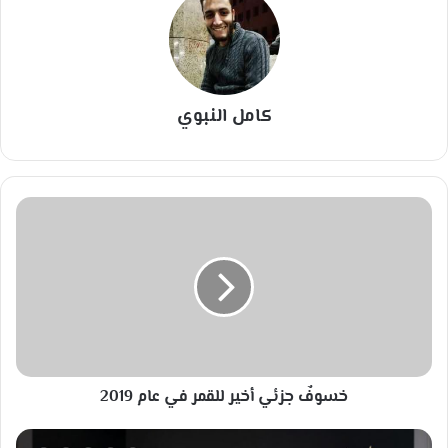
كامل النبوي
خ
س
و
فٌ
ج
ز
ئ
ي
أ
خسوفٌ جزئي أخير للقمر في عام 2019
خ
ي
ر
ا