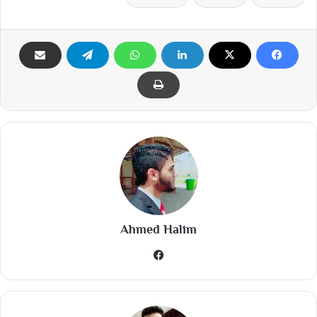
Ahmed Halim
في
سب
وك