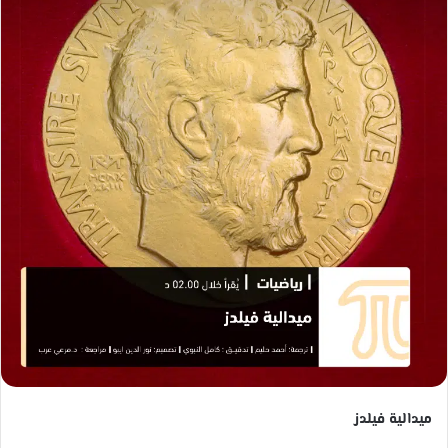
ب
ب
ر
ر
ي
ي
د
د
ا
ا
إ
إ
ل
ل
ك
ك
ت
ت
ر
ر
و
و
ن
ن
ي
ي
ا
ا
ميدالية فيلدز