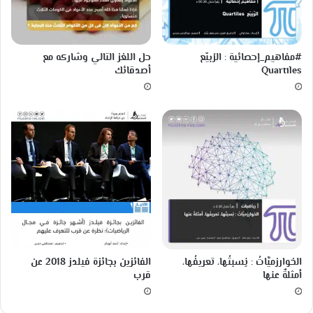
ر
ي
#مفاهيم_إحصائية : الرُبيّع
حل اللغز التالي وشاركه مع
Quartiles
أصدقائك
الخوارزميَّاتُ : نِسبتُها، تعريفُها،
الفائزين بجائزة فيلدز 2018 عن
أمثلةٌ عنها
قرب