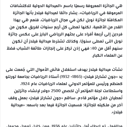
هي الجائزة المعروفة رسميًا باسم «الميدالية الدولية للاكتشافات
المرموقة في الرياضيات»، يشار دائمًا لميدالية فيلدز بأنها الجائزة
المكافئة لجائزة نوبل لكن في مجال الرياضيات، فنعم هي بهذا
القدر من الأهمية، لكنها تعطى كل أربع سنوات لفريق مكون من
فردين إلى أربعة أفراد على بحثهم الرياضي البارز على عكس جائزة
نوبل التى تعطى سنويًا، وكذلك تشترط ميدالية فيلدز أن تكون
سنهم أقل من 40؛ فهي إذن تركز على إنجازات طائفة الشباب فضلاً
عن العلماء الكبار.
نشأت ميدالية فيلدز بهدف استغلال فائض الأموال التي جُمعت على
يد «جون تشارلز فيلدز» (1863- 1932) أستاذ الرياضيات بجامعة تورنتو
كمنظم ورئيس للمؤتمر الدولي لعلماء الرياضيات عام 1924،
واستطاعت لجنة المؤتمر أن تخصص 2500 دولار لإنشاء جائزتين
تُعطيان خلال مؤتمر قادم، ساهم «جون تشارلز فيلدز» بعمل وقف
آخر من ملكيته للجائزة؛ فسميت الجائزة فيما بعد باسمه: «ميدالية
فيلدز».
وبالفعل، تم إعطاء أول جائزتين عام 1936، ومن خلال تمويل مجهول