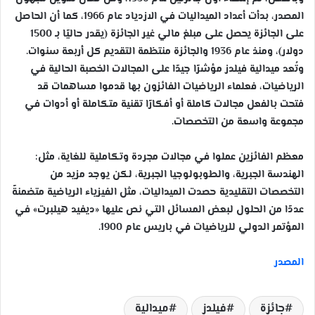
المصدر، بدأت أعداد الميداليات في الازدياد عام 1966، كما أن الحاصل
على الجائزة يحصل على مبلغ مالي غير الجائزة (يقدر حاليًا بـ 1500
دولار)، ومنذ عام 1936 والجائزة منتظمة التقديم كل أربعة سنوات.
وتُعد ميدالية فيلدز مؤشرًا جيدًا على المجالات الخصبة الحالية في
الرياضيات، فعلماء الرياضيات الفائزون بها قدموا مساهمات قد
فتحت بالفعل مجالات كاملة أو أفكارًا تقنية متكاملة أو أدوات في
مجموعة واسعة من التخصصات.
معظم الفائزين عملوا في مجالات مجردة وتكاملية للغاية، مثل:
الهندسة الجبرية، والطوبولوجيا الجبرية، لكن يوجد مزيد من
التخصصات التقليدية حصدت الميداليات، مثل الفيزياء الرياضية متضمنةً
عددًا من الحلول لبعض المسائل التي نص عليها «ديفيد هيلبرت» في
المؤتمر الدولي للرياضيات في باريس عام 1900.
المصدر
جائزة
فيلدز
ميدالية