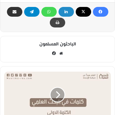
الباحثون المسلمون
مو
في
قع
سب
الوي
وك
ب
ك
ل
م
ا
ت
ف
ي
ا