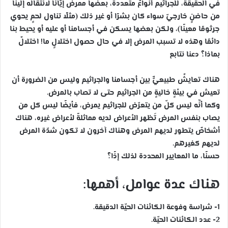
في الحقيقة، للجراثيم أنواعٌ متعددةٌ، بعضها ممرضٌ إيّانا لانتقاله إلينا
من حاضنٍ خارجيّ سواء كان بشرًا أو غير ذلك (مثلًا تناول لحمٍ يحوي
جرثومًا معينًا)، ولكن بعضها يسكن في أجسامنا أو عليه أو يحيط بنا
دائمًا وهذه لا تسبب المرض إلا في حال حصول اختلالٍ ما! اختلالٌ
بماذا؟ دعنا نتابع
هناك تعايشٌ طبيعيٌّ بين أجسامنا والجراثيم وليس من الضرورة أن
تعيش في بيئةٍ خاليةٍ من الجراثيم حتى لا تصاب بالمرض.
وكما أنَّه ليس كلّ من يتعرّض للجراثيم يمرض، فأيضًا ليس كل من
يصاب بنفس المرض تَظهر الأعراض لديه مماثلةً لأعراض غيره، هناك
أشخاصٌ يتطور لديهم المرض وهناك آخرون لا تكون شدّة المرض
لديهم كغيرهم.
حسنًا، ما المعايير المحددة لذلك إذًا؟
هناك عدة عوامل، أهمها:
1- شراسة وفوعة الكائنات الحيّة الدقيقة.
2- عدد الكائنات الحيّة.