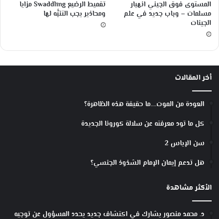
المستوى فوق الجيني انهيار
تقميط الرضيع Swaddling مزايا
ب
مسلمات – وباب جديد في علم
ومحاذير يجب التنبُّه لها
ل
الجينات
؟
أخر المقالات
العودة من الموت….ما حقيقة هذه الظاهرة؟
كل ما تود معرفته عن سلالة كورونا الجديدة
سن الإياس 2
هل تدعم إيمان الإمام الشذوذ الجنسي؟
الأكثر مشاهدة
د. محمد منصور يشارك في اكتشاف جديد يحدد المسؤول عن توجيه