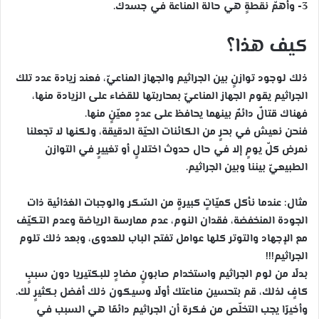
3- وأهمّ نقطةٍ هي حالة المناعة في جسدك.
كيف هذا؟
ذلك لوجود توازنٍ بين الجراثيم والجهاز المناعيّ، فعند زيادة عدد تلك
الجراثيم يقوم الجهاز المناعيّ بمحاربتها للقضاء على الزيادة منها،
فهناك قتالٌ دائمٌ بينهما يحافظ على عددٍ معيّنٍ منها.
فنحن نعيش في بحرٍ من الكائنات الحيّة الدقيقة، ولكنها لا تجعلنا
نمرض كلّ يومٍ إلا في حال حدوث اختلالٍ أو تغييرٍ في التوازن
الطبيعيّ بيننا وبين الجراثيم.
مثال: عندما نأكل كميّاتٍ كبيرةٍ من السّكر والوجبات الغذائية ذات
الجودة المنخفضة، فقدان النوم، عدم ممارسة الرياضة وعدم التكيّف
مع الإجهاد والتوتر كلها عوامل تفتح الباب للعدوى، وبعد ذلك تلوم
الجراثيم!!!
بدلًا من لوم الجراثيم واستخدام صابونٍ مضادٍ للبكتيريا دون سببٍ
كافٍ لذلك، قم بتحسين مناعتك أولًا وسيكون ذلك أفضل بكثيرٍ لك.
وأخيرًا يجب التخلّص من فكرة أن الجراثيم دائمًا هي السبب في