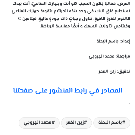
المرض، فغالبًا يكون السبب هو أنت وجهازك المناعيّ، أنت بيدك
تستطيع غلق الباب في وجه هذه الجراثيم بتقوية جهازك المناعيّ
كالنوم لفترةٍ كافيةٍ، تناول وجباتٍ ذات جودةٍ عاليةٍ، فيتامين C
وفيتامين D وزيت السمك و أيضًا ممارسة الرياضة.
إعداد: باسم البطة
مراجعة: محمد الهروبي
تدقيق: زين العمر
المصادر في رابط المنشور على صفحتنا
.
باسم البطة
زين العُمر
محمد الهروبي