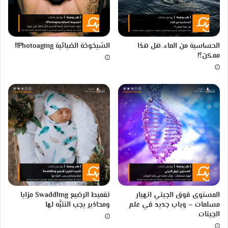
الحساسية من الماء..هل هذا
الشيخوخة الضيائية Photoaging!!
ممكن؟!
المستوى فوق الجيني انهيار
تقميط الرضيع Swaddling مزايا
مسلمات – وباب جديد في علم
ومحاذير يجب التنبُّه لها
الجينات