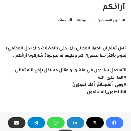
آرائكم
الباحثون المسلمون
197
3 دقائق
?هل تعلم أن الجهاز العضلي الهيكلي (العضلات والهيكل العظمي)
يقوم بأكثر مما تتصور!? كم وظيفة له تعرفها؟ شاركونا آرائكم .
التفاصيل ستكون في منشور و مقال مستقل بإذن الله تعالى
#هذا_خلق_الله
#وَفِي_أَنفُسِكُمْ_أَفَلَا_تُبْصِرُونَ
#الباحثون_المسلمون