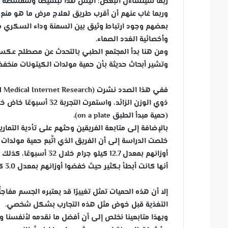
ربما سيتساءل البعض: أليس هذا تبسيطًا وسفسطة وتقل
وربما غاب عنهم أن أقرب طريق لعلاج مرض ما هو منع 
بعضهم وجود ارتباط وثيق بين السمنة وداء السكري من
وأخصائية الغدد الصماء.
ومن هنا بدأ المجتمع الطبي بالتحدث عن مصطلح ع
وتشير أبحاث حديثة بأن حمية مولدات الكيتونات منخ
ذوي الوزن الزائد، واس
(حمية مبدأ الطبق on a plate).
بالإضافة إلى متابعة الفريقين وحثهم على تأدية التمار
خلصت الدراسة إلى أن الفريق الذي اتَّبع حمية مولد
أوزانهم بمعدل 12.7 كي
أنها كانت أبطأ بكثير حيث خفضوا أوزانهم بمعدل 3.0 كيلو جرامات خلال ذات الفترة.
إلا أن هذه الحميات تمثل تغييرًا قد يعتبره الجسم مفاج
التغذية قبل خوض مثل هذه التجارب بشكل شخصي.
وبهذا متابعينا نخلص إلى أن أفضل ما نقدمه لأنفسن