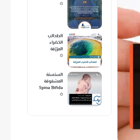
الطحالب
الخضراء
المزرّقة
السنسنة
المشقوقة
Spina Bifida