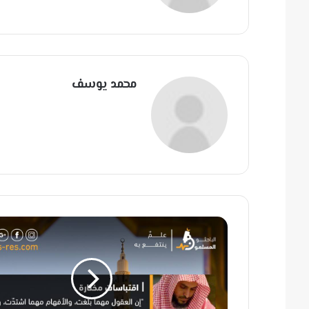
محمد يوسف
م
ن
خَ
ل
ق
ا