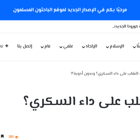
مرحبًا بكم في الإصدار الجديد لموقع الباحثون المسلمون
كورونا الجديدة
ّا
الإسلام
الإلحاد
علمي
عام
إتصل بنا
تاب
التغلب على داء السكري؟ وبدون أدوية؟!
غلب على داء السكري؟
261
6 دقائق