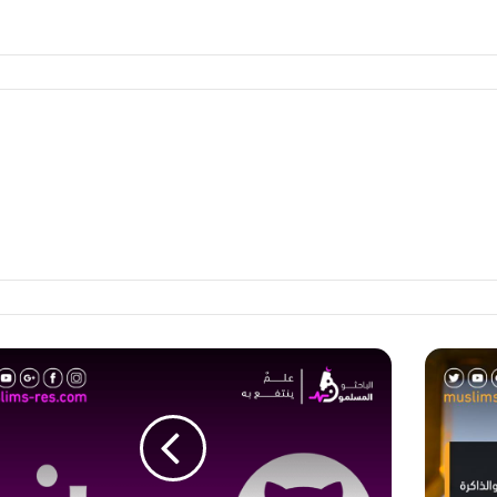
م
ا
ه
و
G
i