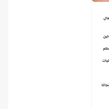
عال
لين
عظم
ليات
اعًا