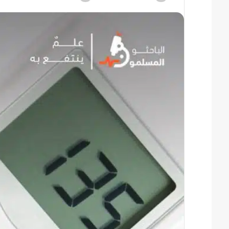
ر
ر
س
س
ل
ل
ب
ب
ر
ر
ي
ي
د
د
ا
ا
إ
إ
ل
ل
ك
ك
ت
ت
ر
ر
و
و
ن
ن
ي
ي
ا
ا