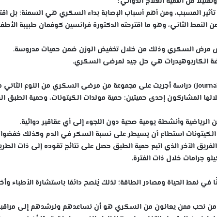
يلًا من أهمية العلاج الدوائي؟
تأثير المسبب، ومن أهم أسباب الإصابة بداء السكري هي السمنة؛ بل اقت
 النمط الثاني، وهو ما اقترحته الدكتورة فرانسين كوفمان طبيبة الأطف
كس مرض السكري وذلك من خلال تخفيض الوزن ضمن حميات مدروسة.
فضة الكاربوهيدرات هي حل جيد لمرضى السكري.
ففي هذا الصدد نشرت (Journal Medical Internet Research) دراسة أجريت على مجموعة من مرضى السكري من النوع الثاني
تمرت التجربة 32 أسبوعًا خاض خلالها المشاركون إحدى حميتين: حمية مولدات الكيتونات، وحمية الطبق 
ين الرياضية وأنشطة يومية صحية دون اللجوء إلى أي عقاقير دوائية.
ات الكيتونات استطاع أن يسيطر على نسبة السكر في الدم وكذلك خفضوا
لو جرام خلال 32 أسبوعًا، كذلك الفريق الآخر الذي اتبع حمية الطبق حصل على نتائج تقوده إلى ذات الط
ئًا في نمط الحياة ومصادر الطاقة؛ لذلك يُنصح دائمًا باستشارة الأطباء وأ
ا ومن نحب ممن يعانون من السكري هو أن نساعدهم ونرشدهم إلى مراقبة