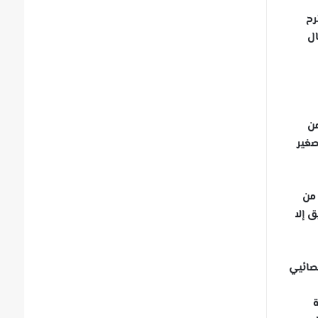
رح
ال
 من
الصغير
 من
ريق إلا
خصائيي