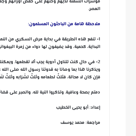
مؤشرات السمنة لديهم وحثهم على خفض أوزانهم وجعلها 
العصر.
ملاحظة هامة من الباحثون المسلمون:
1- تنفع هذه الطريقة في بداية مرض السكري من النم
البداية، كحمية، وقد يضيفون لها دواء من زمرة البيغواني
2- في حال كنت تتناول أدوية يجب ألا تقطعها. ويمكنك تخفيض الجرعة تبعًا لاستشارة الطبيب في حال حصل تحسن بعد تخفيض الوزن.
ويذكرنا هذا بما وصانا به قدوتنا رسول الله صلى الله ع
فإن كان لا محالة، فثلثٌ لطعامه وثلثٌ لشَرَابه وثلثٌ لنَف
دمتم بصحة وعافية. وتذكروا النية لله، والصبر على قضا
إعداد: أبو يحيى الخطيب
مراجعة: محمد يوسف