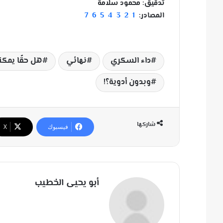
تدقيق: محمود سلامة
المصادر:
1
2
3
4
5
6
7
داء السكري
نهائي
هل حقًا يمكن
وبدون أدوية؟!
شاركها
فيسبوك
‫X
أبو يحيى الخطيب