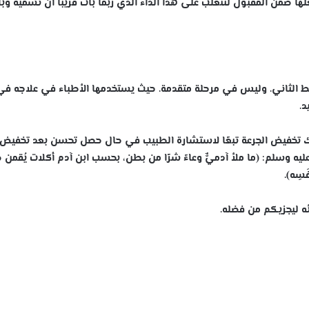
ضمن المقبول لنتغلب على هذا الداء الذي ربما بات قريبًا أن نسميه وبا
ط الثاني. وليس في مرحلة متقدمة. حيث يستخدمها الأطباء في علاجه في
د.
ليه وسلم: (ما ملأ آدميٌّ وعاءً شرًا من بطن، بحسب ابن آدم أكلات يُقمن ص
َسِه).
ئه ليجزيكم من فضله.