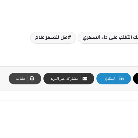
ك التغلب على داء السكري
هل للسكر علاج
لينكدإن
مشاركة عبر البريد
طباعة