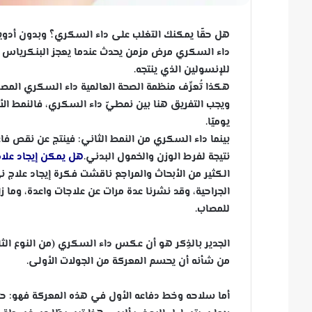
هل حقًا يمكنك التغلب على داء السكري؟ وبدون أدوية
داء السكري مرض مزمن يحدث عندما يعجز البنكرياس عن 
للإنسولين الذي ينتجه.
هكذا تُعرِّف منظمة الصحة العالمية داء السكري المصاب به أكثر من 
ويجب التفريق هنا بين نمطيّ داء السكري، فالنمط الأ
يوميًا.
ب
ينما داء السكري من النمط الثاني: فينتج عن نقص فاع
نتيجة لفرط الوزن والخمول البدني.
هل يمكن إيجاد علا
الكثير من الأبحاث والمراجع ناقشت فكرة إيجاد علاج نها
الجراحية، وقد نشرنا عدة مرات عن علاجات واعدة، وما ز
للمصاب.
الجدير بالذِكر هو أن عكس داء السكري (من النوع الثاني) 
من شأنه أن يحسم المعركة من الجولات الأولى.
أما سلاحه وخط دفاعه الأول في هذه المعركة فهو: حمية