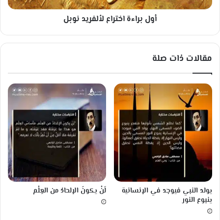
نْ
ا
قَ
أول براءة اختراع لألفريد نوبل
خ
ا
ت
دَ
ر
لَ
ا
مقالات ذات صلة
هُ
ع
ل
أ
ل
ف
ر
ي
د
ن
و
ب
ل
يولد النبي فيوجد في الإنسانية
لَنْ يكونَ الإلحادُ من العِلْم
ينبوع النور