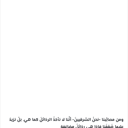
ب
ر
ي
د
ا
إ
ل
ك
ت
ر
و
ن
ي
ا
ومن مصائِبنا -نحنُ الشرقيينَ- أنَّنا لا نأخذُ الرذائلَ كما هي, بلْ نزيدُ
عليها ضَعْفَنا فإذا هي رذائلُ مضاعَفة