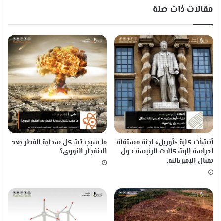
مقالات ذات صلة
ي
م
ن
ط
ق
ة
ت
ش
ي
ر
ن
و
ب
أنشأت كلية «أوريل» لجنة مستقلة
ما سبب تشكل سحابة الفطر بعد
ي
لدراسة الإشكالات الرئيسة حول
الانفجار النووي؟
ل
تمثال الإمبريالية.
ا
ل
م
ح
ظ
و