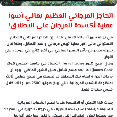
الحاجز المرجاني العظيم يعاني أسوأ
عملية أكسدة للمرجان على الإطلاق!
في نهاية شهر آذار 2020، قال علماء: إن الحاجز المرجاني العظيم
الأسترالي عانى أكبر عملية تبيض مرجاني واسع النطاق، وهذا كان
بمنزلة تحذير من تأثير التغيير المناخي في أكبر كائن حي موجود على
الأرض.
وقال (تيري هيوز Terry hughes) الأستاذ في جامعة (جيمس كوك
James Cook) أنه -بعد مسح شامل خلال الشهر الماضي- وجد أن
درجات الحرارة لمياه تلك المنطقة قد تسببت في تبيض جماعي ثالث
لمنظومة الشعب المرجانية، التي يبلغ طولها 2300 كم، وذلك خلال
خمس سنوات فقط.
يحدث هذا التبيض أو الأكسدة عندما تصبح الشعاب المرجانية
السليمة مرهقة؛ بسبب هذه التغيرات في درجات الحرارة في المحيط؛
مما يجعلها تطرد الطحالب التي تعيش داخلها؛ مما يغيّر ألوانها