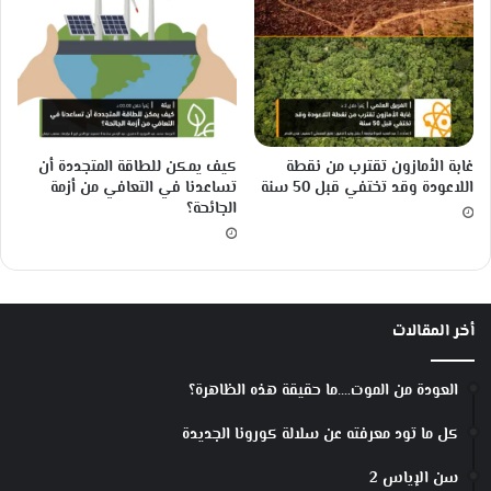
ر
ة
ت
ق
ت
ر
ب
غابة الأمازون تقترب من نقطة
كيف يمكن للطاقة المتجددة أن
م
اللاعودة وقد تختفي قبل 50 سنة
تساعدنا في التعافي من أزمة
ن
الجائحة؟
ا
ل
م
ف
ا
أخر المقالات
ع
ل
العودة من الموت….ما حقيقة هذه الظاهرة؟
كل ما تود معرفته عن سلالة كورونا الجديدة
سن الإياس 2