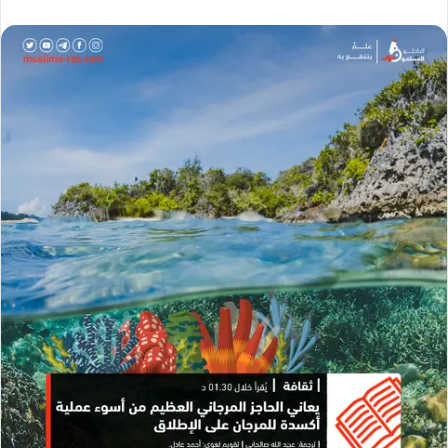
ر
س
ل
ب
ر
ي
د
ا
إ
ل
ك
ت
ر
و
ن
ي
ا