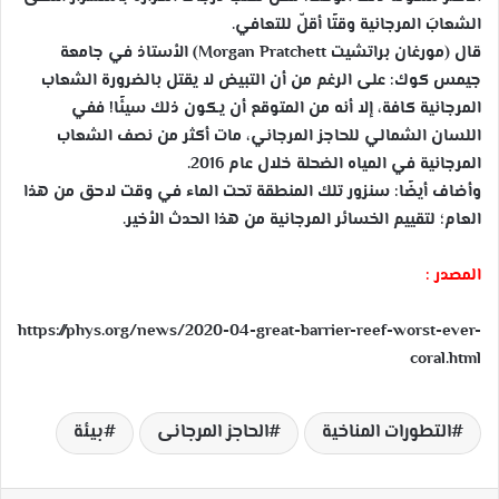
الشعابَ المرجانية وقتًا أقلّ للتعافي.
قال (مورغان براتشيت Morgan Pratchett) الأستاذ في جامعة
جيمس كوك: على الرغم من أن التبيض لا يقتل بالضرورة الشعاب
المرجانية كافة، إلا أنه من المتوقع أن يكون ذلك سيئًا! ففي
اللسان الشمالي للحاجز المرجاني، مات أكثر من نصف الشعاب
المرجانية في المياه الضحلة خلال عام 2016.
وأضاف أيضًا: سنزور تلك المنطقة تحت الماء في وقت لاحق من هذا
العام؛ لتقييم الخسائر المرجانية من هذا الحدث الأخير.
المصدر :
https://phys.org/news/2020-04-great-barrier-reef-worst-ever-
coral.html
التطورات المناخية
الحاجز المرجانى
بيئة