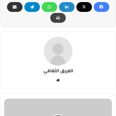
الفريق الثقافي
مو
قع
الوي
ب
ا
م
ر