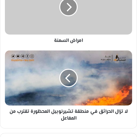
ا
ض
ا
ل
س
م
امراض السمنة
ن
ة
ل
ا
ت
ز
ا
ل
ا
ل
ح
لا تزال الحرائق في منطقة تشيرنوبيل المحظورة تقترب من
ر
ا
المفاعل
ئ
ق
ف