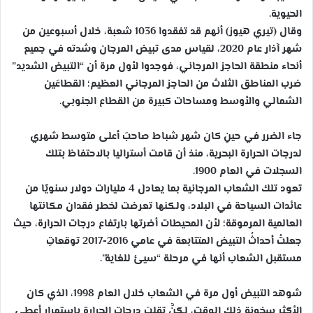
الحيوية.
وقال (تيري هيوز) أنهم قد تفقدوا 1036 شعبة، خلال أسبوعين من
شهر آذار عام 2020، لقياس مدى تبيض المرجان وشدته في جميع
أنحاء منطقة الحاجز المرجاني، فوجدوا لأول مرة أن “التبيض الشديد”
ضرب المناطق الثلاث من الحاجز المرجاني العظيم؛ القطاعَين
الشمالي والأوسط ومساحات كبيرة من القطاع الجنوبي.
جاء الضرر في حينِ كان شهر شباط صاحبَ أعلى متوسط شهري
لدرجات الحرارة البحرية، منذ أن قامت أستراليا بالاحتفاظ بتلك
السجلات في العام 1900.
تعود تلك الشعاب المرجانية بما يعادل 4 مليارات دولار سنويًا من
عائدات السياحة في البلاد، ولكنها تعرضت لخطر فقدان مكانتها
العالمية المرموقة؛ لأن المحيطات أضرتها بارتفاع درجات الحرارة، حيث
جعلتْ أحداثُ التبيض المتتابعة في عامي 2016-2017 توقعاتِ
مستقبل الشعاب أنها في مرحلة “سيئ للغاية”.
شوهد التبيض أول مرة في الشعاب خلال العام 1998، الذي كان
الأكثر سخونة ذلك الوقت، لكنَّ تقلبَ درجات الحرارة باستمرار أعطى