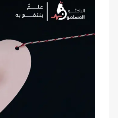
ل
ب
ر
ي
د
ا
إ
ل
ك
ت
ر
و
ن
ي
ا