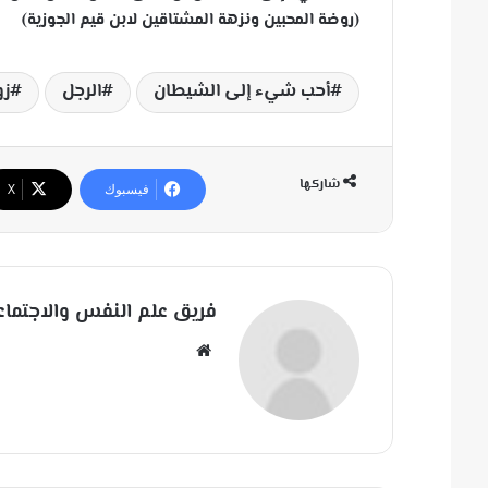
(روضة المحبين ونزهة المشتاقين لابن قيم الجوزية)
أحب شيء إلى الشيطان
الرجل
زو
شاركها
فيسبوك
‫X
فريق علم النفس والاجتماع
مو
قع
الوي
ب