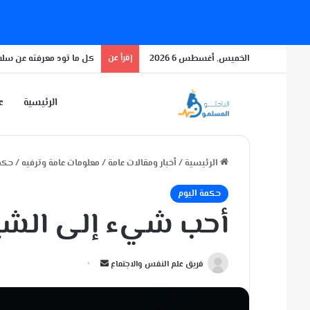
الخميس, أغسطس 6 2026
إقرأ عن
كل ما تود معرفته عن سلال
الرئيسية
عن
الرئيسية
/
أخبار ومقالات عامة
/
معلومات عامة وترفيه
/
حكمة
حكمة اليوم
أحب شيء إلى الش
أ
فريق علم النفس والاجتماع
ر
س