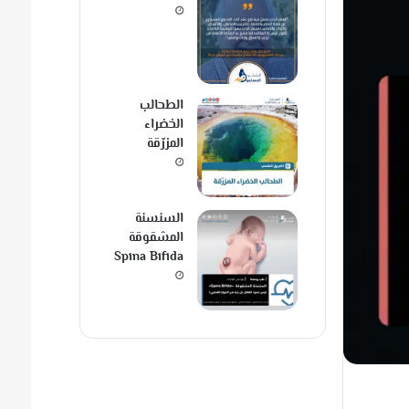
الطحالب
الخضراء
المزرّقة
السنسنة
المشقوقة
Spina Bifida