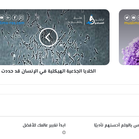
ا
ل
خ
ل
ا
ي
ا
ا
ل
الخلايا الجذعية الهيكلية في الإنسان قد حددت
ج
ذ
ع
ي
ة
ا
ل
ه
ي
س بالعِلم أحسنهم تأديبًا
ابدأ تغيير عالمك للأفضل
ك
ل