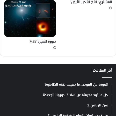
المشتري: الأخ الأكبر للأرض!
ا
ت
ا
ل
م
ل
ا
صورة للمجرة M87
ح
د
ة
و
ا
ل
أخر المقالات
ت
ط
العودة من الموت….ما حقيقة هذه الظاهرة؟
و
ر
كل ما تود معرفته عن سلالة كورونا الجديدة
ي
ي
سن الإياس 2
ن
-