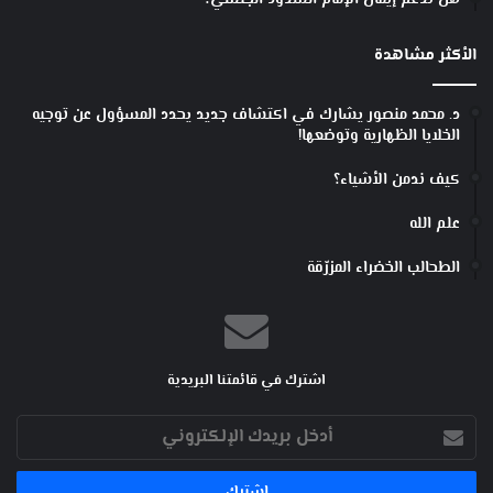
هل تدعم إيمان الإمام الشذوذ الجنسي؟
ا
ل
الأكثر مشاهدة
ج
ز
ء
د. محمد منصور يشارك في اكتشاف جديد يحدد المسؤول عن توجيه
ا
الخلايا الظهارية وتوضعها!
ل
أ
كيف ندمن الأشياء؟
و
ل
علم الله
الطحالب الخضراء المزرّقة
اشترك في قائمتنا البريدية
أدخل
بريدك
الإلكتروني