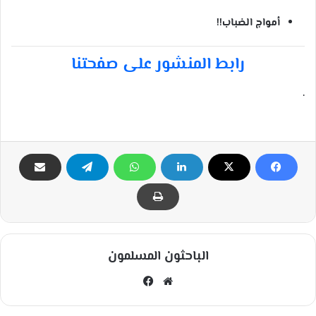
أمواج الضباب!!
رابط المنشور على صفحتنا
.
الباحثون المسلمون
مو
في
قع
سب
الوي
وك