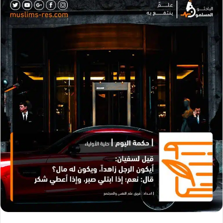
ل
ب
ر
ي
د
ا
إ
ل
ك
ت
ر
و
ن
ي
ا