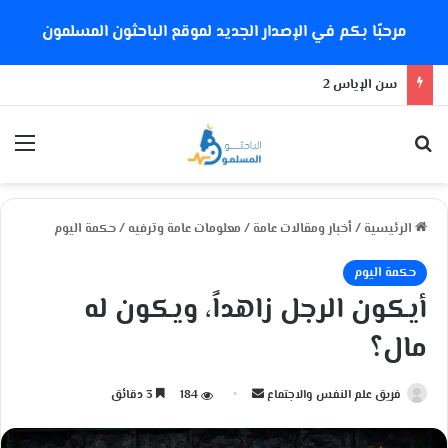
مرحبًا بكم في الإصدار الجديد لموقع الباحثون المسلمون
سن الإياس 2
بحث عن
الق
الرئيسية
/
أخبار ومقالات عامة
/
معلومات عامة وترفيه
/
حكمة اليوم
حكمة اليوم
أيكون الرجل زاهداً، ويكون له
مال؟
فريق علم النفس والاجتماع
أ
184
3 دقائق
ر
س