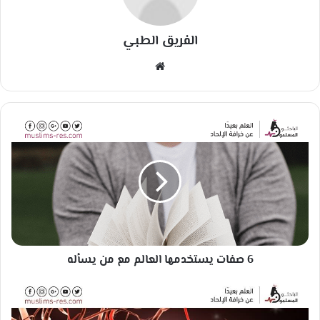
الفريق الطبي
مو
قع
الوي
ب
6
ص
ف
ا
ت
ي
س
ت
خ
6 صفات يستخدمها العالم مع من يسأله
د
م
ه
ا
ا
ل
ا