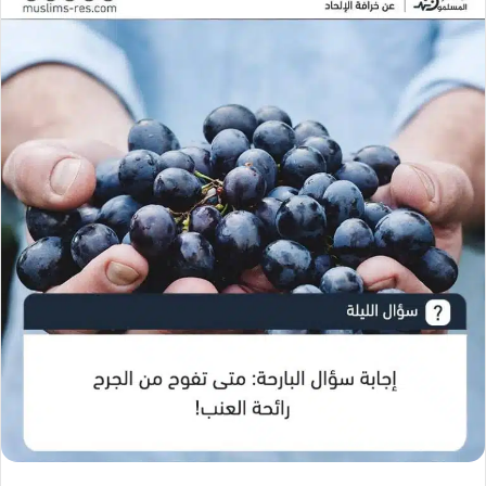
ل
ب
ر
ي
د
ا
إ
ل
ك
ت
ر
و
ن
ي
ا