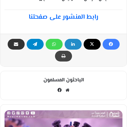
رابط المنشور على صفحتنا
الباحثون المسلمون
مو
في
قع
سب
الوي
وك
ب
م
ر
ض