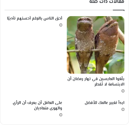
مقالات ذات صلة
ي
د
ز
أحق الناس بالعِلم أحسنهم تأديبًا
)
-
ا
ل
ج
ز
ء
ا
ل
أ
‏بلّغوا العابسين في نهار رمضان أن
و
الابتسامة لا تُفطر
ل
ابدأ تغيير عالمك للأفضل
على العاقل أن يعرف أن الرأي
والهوى متعاديان