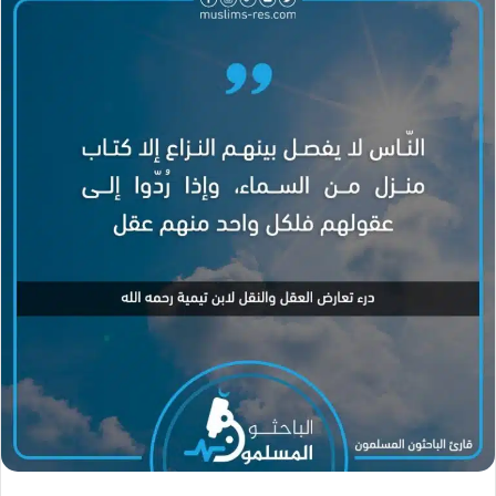
ل
ب
ر
ي
د
ا
إ
ل
ك
ت
ر
و
ن
ي
ا