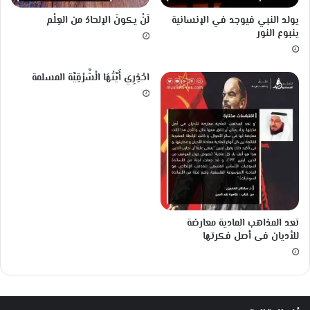
ط
يولد النبي فيوجد في الإنسانية
لَنْ يكونَ الإلحادُ من العِلْم
ع
ينبوع النور
ا
م
احْذِرِي أَيَّتُهَا الْشَّرْقِيَّة المسلمة
تعد المذاهب المادية معارضة
للأديان فى أصل فكرتها