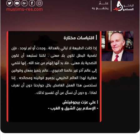
ل
ب
ر
ي
د
ا
إ
ل
ك
ت
ر
و
ن
ي
ا