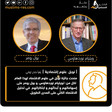
ل
ب
ر
ي
د
ا
إ
ل
ك
ت
ر
و
ن
ي
ا