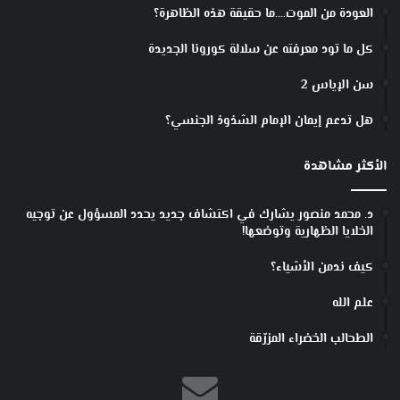
ع
العودة من الموت….ما حقيقة هذه الظاهرة؟
ب
ن
كل ما تود معرفته عن سلالة كورونا الجديدة
ك
غ
سن الإياس 2
ر
ا
هل تدعم إيمان الإمام الشذوذ الجنسي؟
م
ي
الأكثر مشاهدة
ن
د. محمد منصور يشارك في اكتشاف جديد يحدد المسؤول عن توجيه
الخلايا الظهارية وتوضعها!
كيف ندمن الأشياء؟
علم الله
الطحالب الخضراء المزرّقة