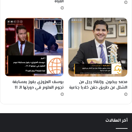
المياه
ن
س
ا
ل
ح
ا
ئ
ز
ع
ل
ى
ج
ا
محمد بيضون، وإنقاذ رجل من
يوسف العزوزي يفوز بمسابقة
ئ
الشلل عن طريق حقن خلايا جذعية
نجوم العلوم في دورتها الـ 11
ز
ة
ن
و
ب
أخر المقالات
ل
م