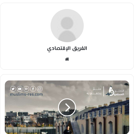
الفريق الإقتصادي
مو
قع
الوي
ب
أَ
شَ
دُّ
ا
لْ
جِ
هَ
ا
دِ