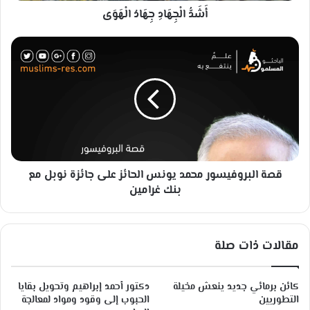
أَشَدُّ الْجِهَادِ جِهَادُ الْهَوَى
جِ
هَ
ا
ق
دُ
ص
ا
ة
لْ
ا
هَ
ل
وَ
ب
ى
ر
و
ف
قصة البروفيسور محمد يونس الحائز على جائزة نوبل مع
ي
س
بنك غرامين
و
ر
م
مقالات ذات صلة
ح
م
د
كائن برمائي جديد ينعش مخيلة
دكتور أحمد إبراهيم وتحويل بقايا
ي
التطوريين
الحبوب إلى وقود ومواد لمعالجة
و