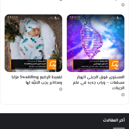
ك
ي
ف
ي
ة
ت
ش
ك
ل
ا
ل
ن
ظ
المستوى فوق الجيني انهيار
تقميط الرضيع Swaddling مزايا
ا
مسلمات – وباب جديد في علم
ومحاذير يجب التنبُّه لها
م
الجينات
ا
ل
ش
م
س
أخر المقالات
ي
!