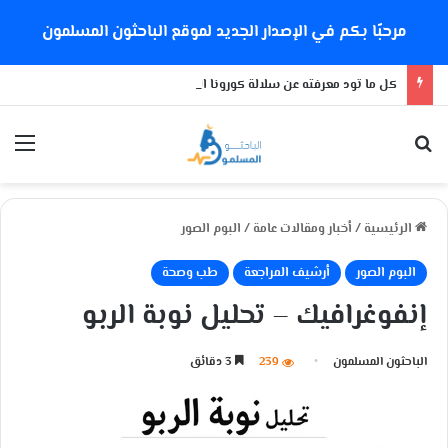
مرحبًا بكم في الإصدار الجديد لموقع الباحثون المسلمون
كل ما تود معرفته عن سلالة كورونا الجديدة
بحث عن
الق
الرئيسية
/
أخبار ومقالات عامة
/
البوم الصور
البوم الصور
أرشيف المراجعة
طب وصحة
إنفوغرافيك – تحليل نوبة الربو
الباحثون المسلمون
239
3 دقائق