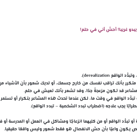
دو غريبا! أحسُّ أني في حلم!
ٍ متكرر بأنك تراقب نفسك من خارج جسمك، أو لديك شعور بأن الأشياء من
مشاعر قد تكون مزعجةً جدًا، وقد تشعر بأنك تعيش في حلم.
و تبدُّد الواقع في وقت ما، لكن عندما تحدث هذه المشاعر بتكرار أو تستمر
رابًا يجب علاجه (اضطراب تبدد الشخصية – تبدد الواقع).
و تبدُّد الواقع أو من كليهما انزعاجًا ومشاكل في العمل أو المدرسة أو 
ص يكون واعيًا بأن حسَّ الانفصال هو فقط شعور وليس واقعًا حقيقيا.