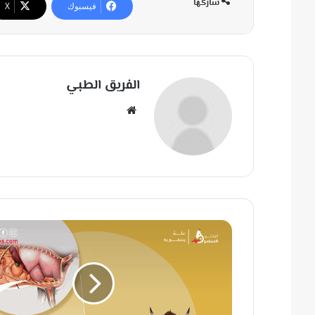
شاركها
فيسبوك
‫X
الفريق الطبي
مو
قع
الوي
ب
«
م
ن
بَ
يْ
نِ