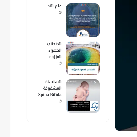
علم الله
الطحالب
الخضراء
المزرّقة
السنسنة
المشقوقة
Spina Bifida