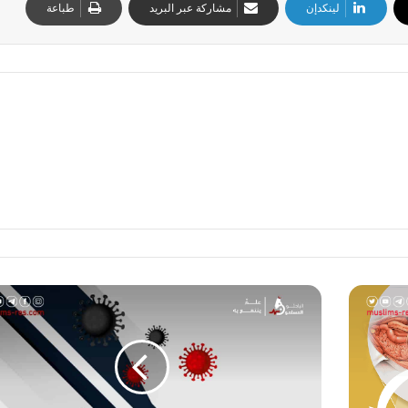
لينكدإن
مشاركة عبر البريد
طباعة
ق
ب
لَ
ح
د
و