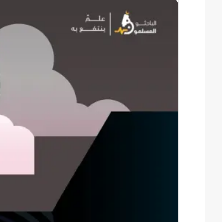
س
ل
ب
ر
ي
د
ا
إ
ل
ك
ت
ر
و
ن
ي
ا