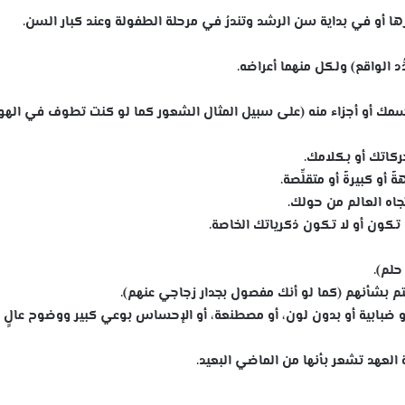
رها أو في بداية سن الرشد وتندرُ في مرحلة الطفولة وعند كبار السن.
دُّد الواقع) ولكل منهما أعراضه.
لجسمك أو أجزاء منه (على سبيل المثال الشعور كما لو كنت تطوف في الهو
كاتك أو بكلامك.
و كبيرةً أو متقلِّصة.
تجاه العالم من حولك.
 تكون أو لا تكون ذكرياتك الخاصة.
لم).
م بشأنهم (كما لو أنك مفصول بجدار زجاجي عنهم).
ضبابية أو بدون لون، أو مصطنعة، أو الإحساس بوعي كبير ووضوح عالٍ
العهد تشعر بأنها من الماضي البعيد.