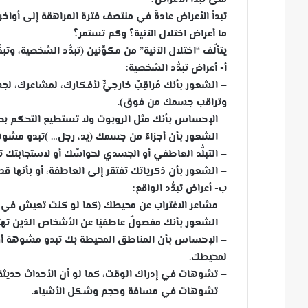
تبدأ الأعراض عادةً في منتصف فترة المراهقة إلى أواخ
ما أعراض اختلال الآنية؟ وكم تستمر؟
يتألَّف “اختلال الآنية” من مكوِّنين (تبدُّد الشخصية، وتب
أ- أعراض تبدُّد الشخصية:
– الشعور بأنك مُراقِبٌ خارجيٌّ لأفكارك، لمشاعرك، 
وتراقب جسمك من فوق).
– الإحساس بأنك مثل الروبوت ولا تستطيع التحكم بحر
– الشعور بأن أجزاءً من جسمك (يد، رجل… )تبدو مشوهةً أ
– التبلُّد العاطفي أو الجسدي لحواسِّك أو لاستجابتك 
– الشعور بأن ذكرياتك تفتقر إلى العاطفة، أو بأنها قد
ب- أعراض تبدُّد الواقع:
– مشاعر الاغتراب عن محيطك (كما لو كنت تعيش في ح
– الشعور بأنك مفصولٌ عاطفيًا عن الأشخاص الذين تهت
– الإحساس بأن المناطق المحيطة بك تبدو مشوهة أو 
لمحيطك.
– تشوهات في إدراك الوقت، كما لو أن الأحداث حديثة 
– تشوهات في مسافة وحجم وشكل الأشياء.