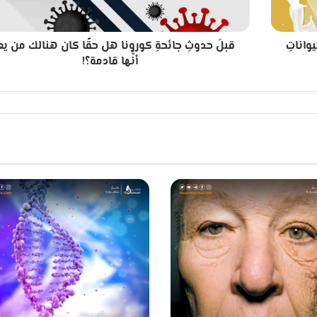
ثِ
ج
ا
يواناتِ
قبلَ حدوثِ جائحةِ كورونا هل حقًا كان هنالك من يعل
ئ
ح
أنَّها قادمة؟!
ةِ
ك
و
ر
و
ن
ا
ه
ل
ح
قً
ا
ك
ا
ن
ه
ن