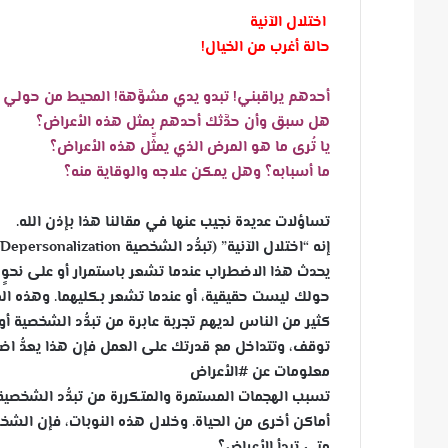
اختلال الآنية
حالة أغرب من الخيال!
أحدهم يراقبني! تبدو يدي مشوَّهة! المحيط من حولي يب
هل سبق وأن حدَّثك أحدهم بمثل هذه الأعراض؟
يا تُرى ما هو المرض الذي يمثِّل هذه الأعراض؟
ما أسبابه؟ وهل يمكن علاجه والوقاية منه؟
تساؤلات عديدة نجيب عنها في مقالنا هذا بإذن الله.
إنه “اختلال الآنية” (تبدُّد الشخصية Depersonalization، وتبدُّد الواقع derealization).
يحدث هذا الاضطراب عندما تشعر باستمرار أو على نحو
حولك ليست حقيقية، أو عندما تشعر بكليهما. وهذه ال
كثير من الناس لديهم تجربة عابرة من تبدُّد الشخصية أ
توقف، وتتداخل مع قدرتك على العمل فإن هذا يعدُّ اضط
معلومات عن #الأعراض
تسبب الهجمات المستمرة والمتكررة من تبدُّد الشخصية أ
أماكن أخرى من الحياة. وخلال هذه النوبات، فإن الشخ
متى تبدأ الأعراض؟