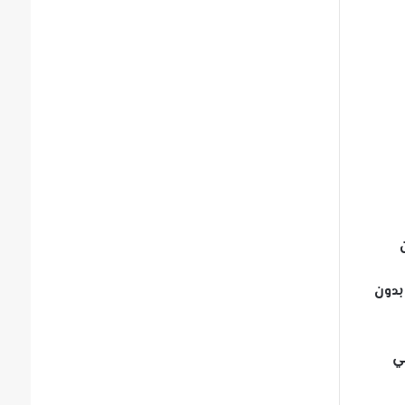
 بدون
في