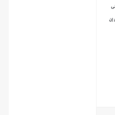
لى
 إن