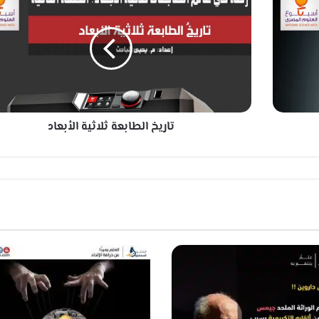
ا
ر
ي
خ
ا
ل
ط
ا
تاريخ الطابعة ثلاثية الأبعاد
ب
ع
ة
ث
ل
ا
ث
ي
ة
ا
ل
أ
ب