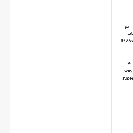
: تم
اب
فة “!!
Wh
way.
super