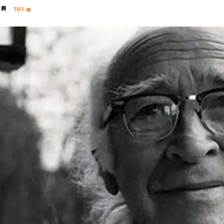
393
4 دقائق