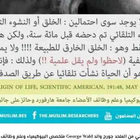
– من الأرشيف : اعتراف غالي من الملحد جورج والد George Wald متخصص البيوكيمياء وعلم وظائف