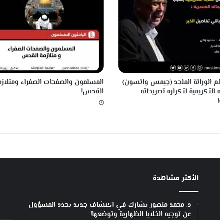
ع
ا
د
لم الوراثة الملحد (جيمس واتسون)
المسلمون والصفحات الصفراء ومتلازم
 التكريمية لتكراره تصريحاته
القدس!
الأكثر مشاهدة
د. محمد منصور يشارك في اكتشاف جديد يحدد المسؤول
عن توجيه الخلايا الظهارية وتوضعها!