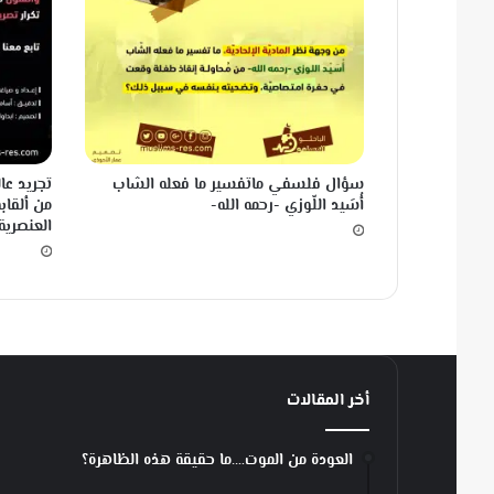
عَ
ط
سِ
؟
!
سؤال فلسفي ماتفسير ما فعله الشاب
تجريد عا
أُسَيد اللّوزي -رحمه الله-
من ألقابه
العنصرية!
أخر المقالات
العودة من الموت….ما حقيقة هذه الظاهرة؟