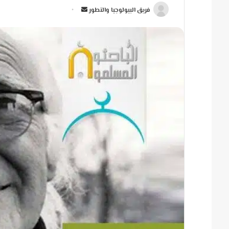
أ
فريق البيولوجيا والتطور
ر
س
ل
ب
ر
ي
د
ا
إ
ل
ك
ت
ر
و
ن
ي
ا