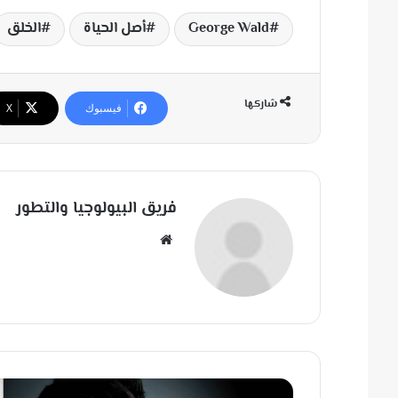
George Wald
أصل الحياة
الخلق
شاركها
فيسبوك
‫X
فريق البيولوجيا والتطور
مو
قع
الوي
ب
ه