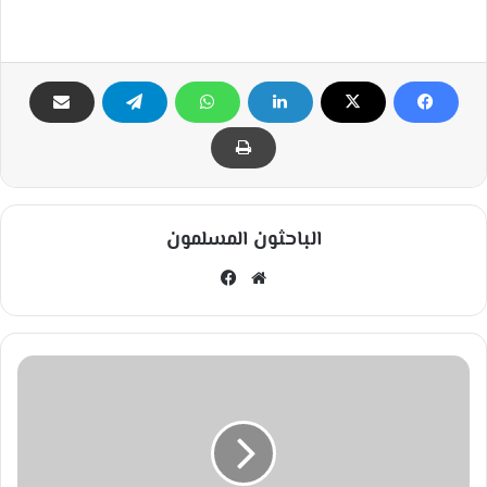
الباحثون المسلمون
مو
في
قع
سب
الوي
وك
ب
أ
ع
ر
ا
ض
ف