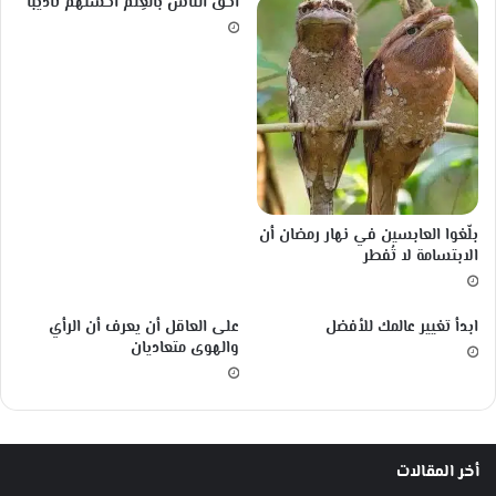
أحق الناس بالعِلم أحسنهم تأديبًا
ؤ
م
ن
و
ن
ب
ا
ل
خ
ا
‏بلّغوا العابسين في نهار رمضان أن
ل
الابتسامة لا تُفطر
ق
-
آ
ابدأ تغيير عالمك للأفضل
على العاقل أن يعرف أن الرأي
ل
والهوى متعاديان
ا
ن
س
ا
ن
أخر المقالات
د