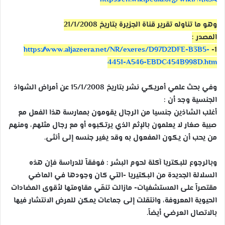
وهو ما تناوله تقرير قناة الجزيرة بتاريخ 21/1/2008
المصدر :
https://www.aljazeera.net/
NR/exeres/
D97D2DFE-B3B5-
1-
4451-A546-EBD
C454B998D.htm
وفي بحث علمي أمريكي نشر بتاريخ 15/1/2008 عن أمراض الشواذ
الجنسية وجد أن :
أغلب الشاذين جنسيا من الرجال يقومون بممارسة هذا الفعل مع
صبية صغار لا يعلمون بالإثم الذي يرتكبوه أو مع رجال مثلهم، ومنهم
من يحب أن يكون المفعول به وقد يغير جنسه إلى أنثى.
وبالرجوع للبكتريا آكلة لحوم البشر : فوفقاً للدراسة فإن هذه
السلالة الجديدة من البكتيريا -التي كان وجودها في الماضي
مقتصراً على المستشفيات- مازالت تنمّي مقاومتها لأقوى المضادات
الحيوية المعروفة، وانتقلت إلى جماعات يمكن للمرض الانتشار فيها
بالاتصال العرضي أيضاً.