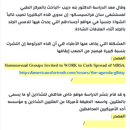
وقال معد الدراسة الدكتور بنه دييب -الباحث بالمركز الطبي
لمستشفى سان فرانسيسكو- إن عدوى هذه البكتيريا تصيب غالباً
الشواذ جنسياً في مواقع أجسادهم التي يحدث فيها تلامس الجلد
بالجلد أثناء العلاقات الشاذة.
المشكلة التي يخاف منها الأطباء هي أن هذه الجرثومة إن انتشرت
بنسبة كبيرة فيصبح من الصعب إيقافها
المصدر :
Homosexual Groups Invited to WORK to Curb Spread of MRSA.
https://
americansfortruth.com/
issues/
the-agenda-glbtq-
activist-g
roups/gay-culture/
و قد قام بنشر الدراسة موقع خاص مناهض للشاذين أو ما يسمى
بالمثليين، واسمه: الحقيقة لأميركا عن المثليين الشاذين و مؤسسه
أحد الأميركيين المحافظين
المصدر :
https://www.aftah.org/