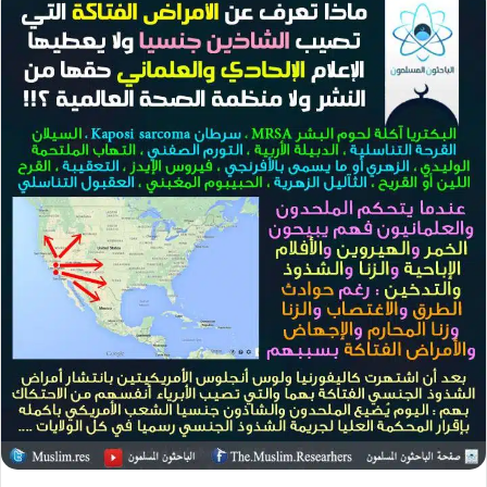
س
ل
ب
ر
ي
د
ا
إ
ل
ك
ت
ر
و
ن
ي
ا