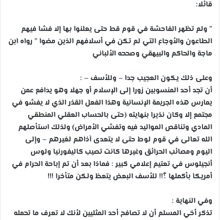
قائلا:
” ولم تظهر الفاحشة في قوم قط حتى يعلنوا بها إلا فشا فيهم
الطاعون والأوجاع التي لم تكن في أسلافهم الذين مضوا ” رواه ابن
ماجة والحاكم والبيهقي وصححه الألباني
وعلى ذلك يكون العجيب جدا – وللأسف – :
أن تجد أحد المنسوبين زورا إلى الإسلام أو جهلا وهو يدافع عمن
يمارس هذه الجريمة الإنسانية وهذا الفعل القذر الذي لا يفشو في
مجتمع إلا وكان نذيرا بنهايته (حتى بالحساب العقلي المنطقي
المادي وتناقص المواليد فيه وتفشي الأمراض) ولذلك استأصلهم
الله تعالى في قوم لوط حتى لا يتعدى آذاهم لغيرهم – وإلى
اليوم ومصائب الحرائق وغيرها كانت تصيب كاليفورنيا ولوس
أنجيلوس في تعتيم إعلامي كبير : فماذا بعد أن تم إباحة الحرام في
أمريكا بأكملها ؟!! للأسف البعض يتعظ ولكن متأخرا !!!
وفي النهاية :
تذكر أخي المسلم أن لا تصافح أحد المثليين لأنك لا تعرف ما تحمله