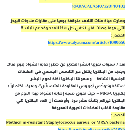
idARACAEA3107320140402
وصارت حياة مئات الآلاف متوقفة يوميا على عقارات علاجات الإيدز
التي مهما وصلت فلن تكفي كل هذا العدد وقد عم البلاء !!
المصدر :
https://www.alyaum.com/
article/1099656
——–
————————–
منذ 7 سنوات تقريبا انتشر التحذير من خطر إصابة الشواذ بنوع فتاك
وجديد من البكتريا ينتقل عبر التلامس الجسدي في العلاقات
الجنسية الشاذة – وسموها البكتريا آكلة لحوم البشر
“ستافيلوكوكّس أوريوس المقاومة للمثيسيلّين”، ويعرف اختصاراً بـ
بكتيريا MRSA – حيث تفوق نسبة إصابة الشواذ بهذا النوع من
البكتريا غيرهم بثلاثة عشر مرة. وأوضحت أن هذه البكتريا هي
مقاومة لأغلب المضادات الحيوية المعروفة
المصدر :
Methicillin-resistant Staphylococcus aureus, or MRSA bacteria,
https://en.wikipedia.org/
wiki/MRSA