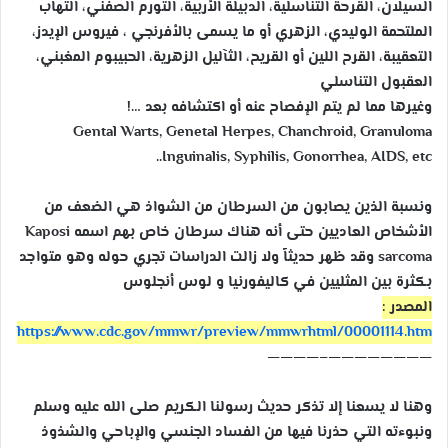
السيلان، القرحة التناسلية، الدبيلة الأربية، التورم الصفني، التهاب
الملتحمة الوليدي، الزهري أو ما يسمى بالأفرنجي ، فيروس الإيدز،
التعقيبة، القرح اللين أو القريح، الثآليل الزهرية، الحبيبوم المغبني،
العقبول التناسلي
وغيرها مما لم يتم الإفصاح عنه أو اكتشافه بعد …!
Gental Warts, Genetal Herpes, Chanchroid, Granuloma
Inguinalis, Syphilis, Gonorrhea, AIDS, etc..
ونسبة الذين يصابون من السرطان من الشواذ هي الضعف من
الأشخاص العاديين حتى أنه هناك سرطان خاص بهم اسمه Kaposi
sarcoma وقد ظهر حديثاً ولا زالت الدراسات تجري حوله وهو متواجد
بكثرة بين المثليين في كاليفورنيا و لوس أنجلوس
المصدر :
https://www.cdc.gov/mmwr/
preview/mmwrhtml/
00001114.htm
————
————————–
وهنا لا يسعنا إلا تذكر حديث رسولنا الكريم صلى الله عليه وسلم
ونبوءته التي حذرنا فيها من الفساد الجنسي والإباحي والشذوذ