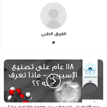
الفريق الطبي
مو
قع
الوي
ب
م
ر
و
ر
1
1
8
ع
ا