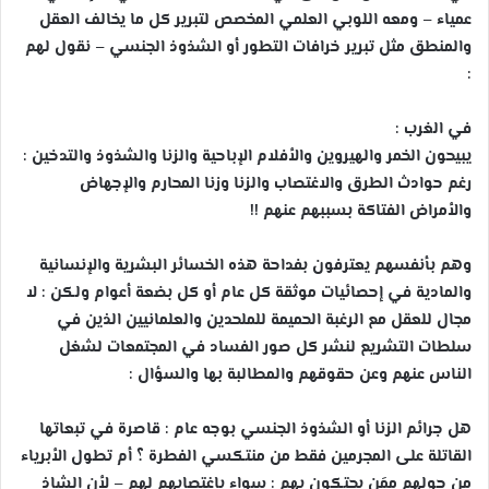
عمياء – ومعه اللوبي العلمي المخصص لتبرير كل ما يخالف العقل
والمنطق مثل تبرير خرافات التطور أو الشذوذ الجنسي – نقول لهم
:
في الغرب :
يبيحون الخمر والهيروين والأفلام الإباحية والزنا والشذوذ والتدخين :
رغم حوادث الطرق والاغتصاب والزنا وزنا المحارم والإجهاض
والأمراض الفتاكة بسببهم عنهم !!
وهم بأنفسهم يعترفون بفداحة هذه الخسائر البشرية والإنسانية
والمادية في إحصائيات موثقة كل عام أو كل بضعة أعوام ولكن : لا
مجال للعقل مع الرغبة الحميمة للملحدين والعلمانيين الذين في
سلطات التشريع لنشر كل صور الفساد في المجتمعات لشغل
الناس عنهم وعن حقوقهم والمطالبة بها والسؤال :
هل جرائم الزنا أو الشذوذ الجنسي بوجه عام : قاصرة في تبعاتها
القاتلة على المجرمين فقط من منتكسي الفطرة ؟ أم تطول الأبرياء
من حولهم ممَن يحتكون بهم : سواء باغتصابهم لهم – لأن الشاذ