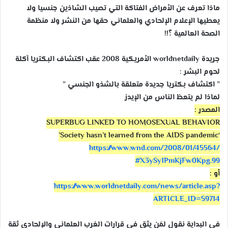
ماذا تعرف عن الأمراض الفتاكة التي تصيب الشاذين جنسيا ولا
يعطيها الإعلام الإلحادي والعلماني حقها من النشر ولا منظمة
الصحة العالمية ؟!!
جريدة worldnetdaily الأمريكية 2008 عقب اكتشاف البكتريا آكلة
لحوم البشر :
” اكتشاف بكتريا جديدة متعلقة بالشذو الجنسي ”
لماذا لم يتعظ الناس من الإيدز
المصدر :
SUPERBUG LINKED TO HOMOSEXUAL BEHAVIOR
‘Society hasn’t learned from the AIDS pandemic’
https://www.wnd.com/2008/
01/45564/
#X3ySy1PmKjFw0Kpg.99
أو :
https://
www.worldnetdaily.com/news/
article.asp?
ARTICLE_ID=5971
4
في البداية نقول لمَن يثق في قرارات الغرب العلماني والإلحادي ثقة