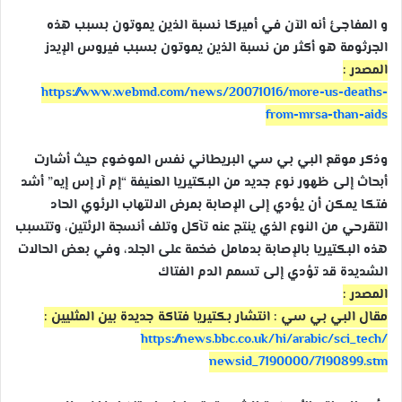
و المفاجئ أنه الآن في أميركا نسبة الذين يموتون بسبب هذه
الجرثومة هو أكثر من نسبة الذين يموتون بسبب فيروس الإيدز
المصدر :
https://www.webmd.com/news/
20071016/
more-us-deaths-
from-mrsa-th
an-aids
وذكر موقع البي بي سي البريطاني نفس الموضوع حيث أشارت
أبحاث إلى ظهور نوع جديد من البكتيريا العنيفة “إم آر إس إيه” أشد
فتكا يمكن أن يؤدي إلى الإصابة بمرض الالتهاب الرئوي الحاد
التقرحي من النوع الذي ينتج عنه تآكل وتلف أنسجة الرئتين، وتتسبب
هذه البكتيريا بالإصابة بدمامل ضخمة على الجلد، وفي بعض الحالات
الشديدة قد تؤدي إلى تسمم الدم الفتاك
المصدر :
مقال البي بي سي : انتشار بكتيريا فتاكة جديدة بين المثليين :
https://news.bbc.co.uk/hi/
arabic/sci_tech/
newsid_7190000/7190899.stm