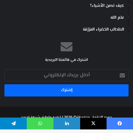
كيف ندمن الأشياء؟
علم الله
الطحالب الخضراء المزرّقة
اشترك في قائمتنا البريدية
أدخل
بريدك
الإلكتروني
جميع الحقوق محفوظة© 2026 | تنفيذ وإدارة:
شركة تجهيز
فيسبوك
‫X
لينكدإن
واتساب
تيلقرام