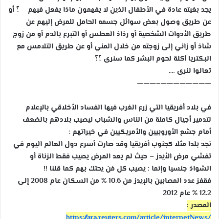
يجد بغيته عادة في الأطفال الذين لا يفهمون ماذا يفعل فيهم – ؟ أو
عن طريق وصول بعض سوائل جسمه الحامل للمرض إليهم عن
طريق الأدوات الشخصية أو رذاذ العطس أو التبرع بالدم أو من زوج
شاذ أو زاني إلى زوجته من خلال المني أو عن طريق التلامس مع
البكتريا آكلة لحوم البشر كما سنرى ؟؟
تعالوا لنرى ….
———
————————–
في بلاد أفريقيا التي زرع الغرب فيها الفساد الأخلاقي بالإعلام
لتدمير أجيال كاملة من الناس والشباب ليصيب بلادهم بالضعف
أمام جشع الأوروبيين والأمريكيين في خيراتهم :
نجد بلدا مثلا كجنوب أفريقيا وقد صارت أسرع دول العالم اليوم في
تفشي مرض الأيدز – حيث لم يعد المرض يصيب فقط الزناة أو
الشواذ جنسيا وإنما : يصيب كل مَن يحتك بهم كما قلنا !!
فقفز عدد المصابين بالإيدز من 10.6 % من السكان عام 2008 إلى
12.2 % عام 2012
المصدر :
https://ara.reuters.com/
article/internetNews/