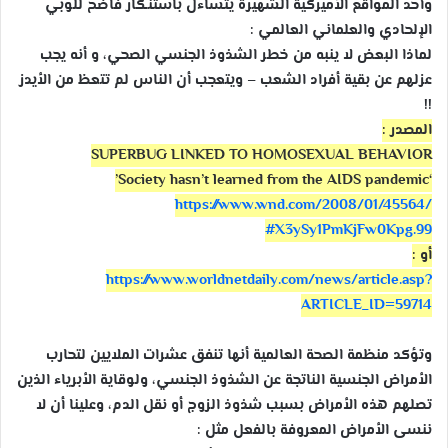
وأحد المواقع الأميركية الشهيرة يتساءل باستنكار فاضح للوبي
الإلحادي والعلماني العالمي :
لماذا البعض لا ينبه من خطر الشذوذ الجنسي الصحي، و أنه يجب
عزلهم عن بقية أفراد الشعب – ويتعجب أن الناس لم تتعظ من الأيدز
!!
المصدر :
SUPERBUG LINKED TO HOMOSEXUAL BEHAVIOR
‘Society hasn’t learned from the AIDS pandemic’
https://www.wnd.com/2008/
01/45564/
#X3ySy1PmKjFw0Kpg.99
أو :
https://
www.worldnetdaily.com/news/
article.asp?
ARTICLE_ID=5971
4
وتؤكد منظمة الصحة العالمية أنها تنفق عشرات الملايين لتحارب
الأمراض الجنسية الناتجة عن الشذوذ الجنسي، ولوقاية الأبرياء الذين
تصلهم هذه الأمراض بسبب شذوذ الزوج أو نقل الدم، وعلينا أن لا
ننسى الأمراض المعروفة بالفعل مثل :