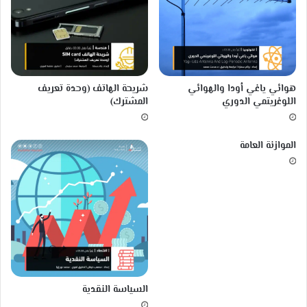
ص
ر
ع
ق
ب
ر
ة
صٍ
ص
ل
هوائي ياغي أودا والهوائي
شريحة الهاتف (وحدة تعريف
بٍ
اللوغريتمي الدوري
المشترك)
ف
ي
ا
الموازنة العامة
ل
ع
ا
ل
م
!
السياسة النقدية