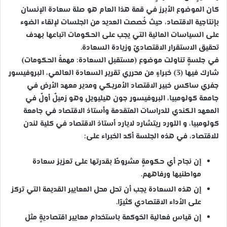
كان الموضوع الأبرز في قمة هذا العام هو صلة سعادة الإنسان
بإنتاجية الاقتصاد، حيث خُصصت العديد من الجلسات لإلقاء الضوء
على السياسات المالية التي يجب على الحكومات اتباعها بهدف
تحقيق الاستقرار الاقتصاديّ وزيادة السعادة.
في جلسةٍ تناولت موضوع (مستقبل السعادة: مهمةُ الحكومات)
شارك فيها (3) خبراءٍ من محرري تقرير السعادة العالمي، البروفيسور
جفري ساكس خبير الاقتصاد الأمريكي ومدير معهد الأرض في
جامعة كولومبيا، البروفيسور جون هيليويل وهو زميلٌ أولٌ في
المعهد الكندي للدراسات المتقدمة وأستاذ الاقتصاد في جامعة
كولومبيا، و اللورد ريتشارد لايارد أستاذ الاقتصاد في كلية لندن
للاقتصاد، في هذه الجلسة أكد الخبراء على:
إن نجاح أي حكومةٍ مشروطٌ بقدرتها على تعزيز سعادة
مواطنيها ورفاههم.
إن هذه السعادة يجب أن تحل محل المعايير القديمة التي تركز
على الأداء الاقتصادي كثيرًا.
إن قياس فعالية الحَوكمة باستخدام معايير اقتصاديةٍ مثل