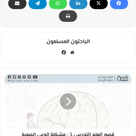
الباحثون المسلمون
مو
في
قع
سب
الوي
وك
ب
ق
ص
و
ر
ا
ل
ع
ل
م
قصور العلم التجريبي 3 : مشكلة الوعي الصعبة
ا