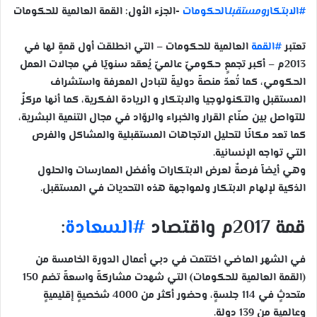
#الابتكار
ومستقبل
الحكومات
-الجزء الأول: القمة العالمية للحكومات
تعتبر
#القمة
العالمية للحكومات – التي انطلقت أول قمةٍ لها في
2013م – أكبر تجمعٍ حكوميّ عالميّ يُعقد سنويًا في مجالات العمل
الحكومي، كما تُعدّ منصةً دوليةً لتبادل المعرفة واستشراف
المستقبل والتكنولوجيا والابتكار و الريادة الفكرية، كما أنها مركزٌ
للتواصل بين صنّاع القرار والخبراء والروّاد في مجال التنمية البشرية،
كما تعد مكانًا لتحليل الاتجاهات المستقبلية والمشاكل والفرص
التي تواجه الإنسانية.
وهي أيضاً فرصةٌ لعرض الابتكارات وأفضل الممارسات والحلول
الذكية لإلهام الابتكار ولمواجهة هذه التحديات في المستقبل.
قمة 2017م واقتصاد
#السعادة
:
في الشهر الماضي اختتمت في دبي أعمال الدورة الخامسة من
(القمة العالمية للحكومات) التي شهدت مشاركةً واسعةً تضم 150
متحدثٍ في 114 جلسةٍ، وحضور أكثر من 4000 شخصيةٍ إقليميةٍ
وعالميةٍ من 139 دولةٍ.