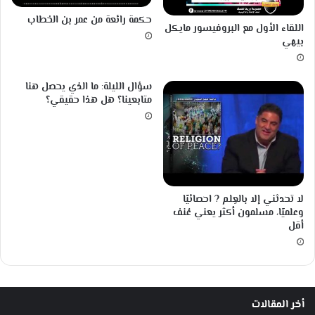
ب
حكمة رائعة من عمر بن الخطاب
ة
اللقاء الأول مع البروفيسور مايكل
ا
بيهي
ل
أ
م
سؤال الليلة: ما الذي يحصل هنا
ل
متابعينا؟ هل هذا حقيقي؟
ج
ن
ي
ن
ه
ا
لا تحدثني إلا بالعِلم ? احصائيًا
وعلميًا، مسلمون أكثر يعني عُنف
أقل
أخر المقالات