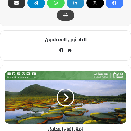
الباحثون المسلمون
مو
في
قع
سب
الوي
وك
ب
ز
ن
ب
ق
ا
ل
م
ا
ء
زنبق الماء العملاق
ا