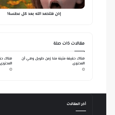
ح
م
إذن فلتحمد الله بعد كل عطسة!
د
ا
ل
ل
ه
مقالات ذات صلة
ب
ع
د
هناك حقيقة مثبتة منذ زمن طويل وهي أن
هناك حق
ك
المحتوى
المحتوى
ل
ع
ط
س
ة
!
أخر المقالات