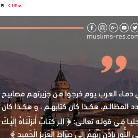
6٬513
4 دقائق