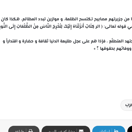
 من جزيرتهم مصابيح تكتسح الظلمة، و موازين تبدد المظالم، هكذا كان
الر كِتَابٌ أَنزَلْنَاهُ إِلَيْكَ لِتُخْرِجَ النَّاسَ مِنْ الظُّلُمَاتِ إِلَى النُّورِ ب
هد المتطلّع ، فإذا هم على عجل طليعة الدنيا ثقافة و حضارة و اقتداراً و
 ووفائهم بحقوقها ؟ »
عرب
لينكدإن
مشاركة عبر البريد
طباعة