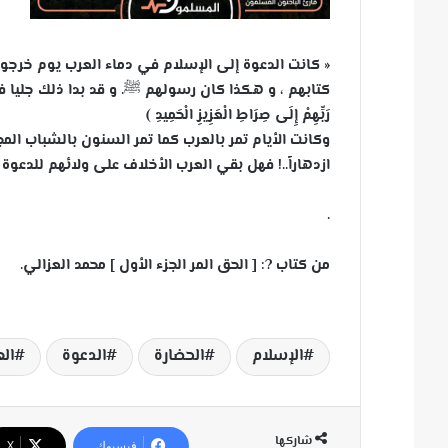
« كانت الدعوة إلى الإسلام في دماء العرب يوم خرجوا
كتابهم ، و هكذا كان رسولهم ﷺ. و قد بدا ذلك جليا في قوله تعالى: ﴿ 
رَبِّهِمْ إِلَى صِرَاطِ الْعَزِيزِ الْحَمِيدِ ﴾
وكانت الأيام تمر بالعرب كما تمر السنون بالشباب المجت
ازدهاراً..! فهل بقي العرب الأخلاف على ولائهم للدعوة
.
من كتاب
?
: [ الحق المر الجزء الأول ] محمد العزالي.
الإسلام
الحضارة
الدعوة
ال
شاركها
فيسبوك
‫X