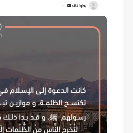
أ
ابداوا خالد
ر
س
ل
ب
ر
ي
د
ا
إ
ل
ك
ت
ر
و
ن
ي
ا