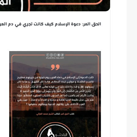
الحق المر: دعوة الإسلام كيف كانت تجري في دم العر