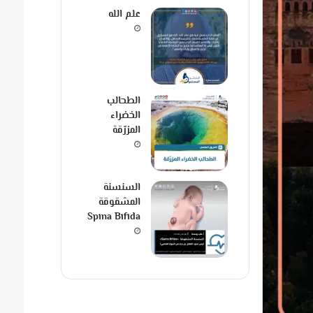
علم الله
الطحالب
الخضراء
المزرّقة
السنسنة
المشقوقة
Spina Bifida