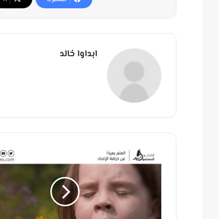
ابداوا خالد
إ
ذ
ن
ف
ل
ت