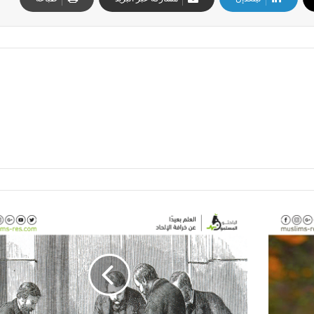
أ
ب
ر
ز
ا
ل
مُ