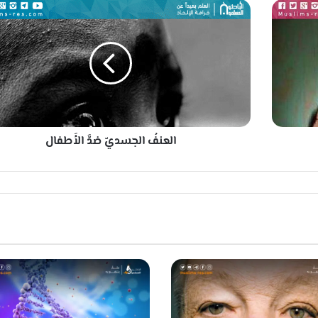
ا
ل
ع
ن
فُ
ا
ل
ج
س
العنفُ الجسديّ ضدَّ الأَطفال
د
يّ
ض
دَّ
ا
ل
أَ
ط
ف
ا
ل