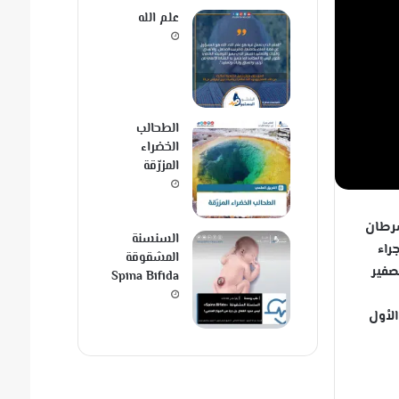
علم الله
الطحالب
الخضراء
المزرّقة
ب بسرطان
السنسنة
راء
المشقوقة
Spina Bifida
الأول