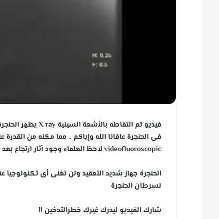
فيديو تم التقاطه ب
فى الحنجرة عافانا الله وإياكم .. مما مكنه من القدرة 
videofluoroscopic لاحظ العلماء وجود آثار ارتجاع بعد البلع .. وكذلك لم تمكنه من الكلام إلا بشكل هامس ضعيف أقرب إلى الصفير
الحنجرة جهاز شديد التعقيد ولن تغنى أى تكنولوجيا عن
لسرطان الحنجرة
شارك الفيديو ليدرك غيرك خطرالتدخين !!