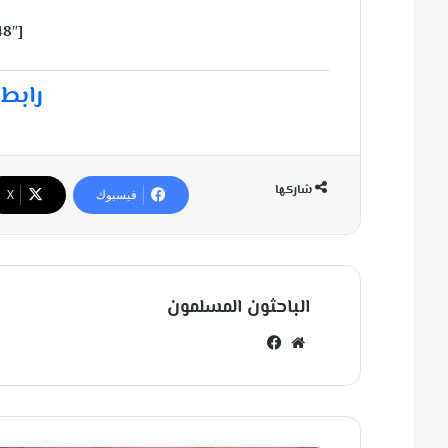
[fb_vid id=”739930419502148″]
رابط 
شاركها
فيسبوك
‫X
الباحثون المسلمون
مو
في
قع
سب
الوي
وك
ب