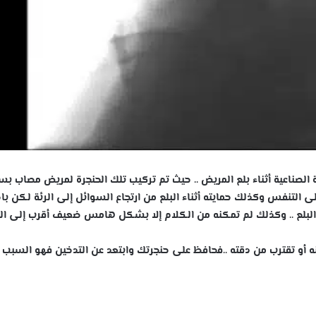
الأشعة السينية X ray يظهر الحنجرة الصناعية أثناء بلع المريض .. حيث تم تركيب تلك الحنجرة لمريض مصا
على التنفس وكذلك حمايته أثناء البلع من ارتجاع السوائل إلى الرئة لكن باج
ه أو تقترب من دقته ..فحافظ على حنجرتك وابتعد عن التدخين فهو السبب 