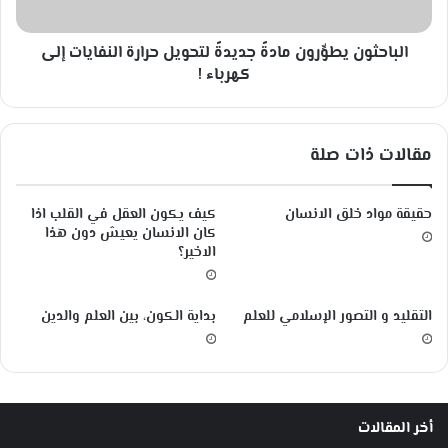
و
ن
د
ي
؟
الباحثون يطوِّرون مادةً جديدةً لتحويل حرارة النفايات إلى
ط
وِّ
كهرباء !
ر
و
ن
مقالات ذات صلة
م
ا
د
حقيقة مواد خلق الانسان
كيف يكون العقل في القلب اذا
ةً
كان الانسان يعيش دون هذا
ج
الاخير؟
د
ي
د
التقليد و التصور الإسلامي للعلم
بداية الكون، بين العلم والدين
ةً
ل
ت
ح
و
أخر المقالات
ي