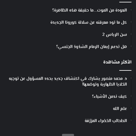
ل
ح
العودة من الموت….ما حقيقة هذه الظاهرة؟
ر
ا
كل ما تود معرفته عن سلالة كورونا الجديدة
ر
ة
سن الإياس 2
ا
ل
هل تدعم إيمان الإمام الشذوذ الجنسي؟
ن
ف
الأكثر مشاهدة
ا
ي
ا
د. محمد منصور يشارك في اكتشاف جديد يحدد المسؤول عن توجيه
ت
الخلايا الظهارية وتوضعها!
إ
ل
كيف ندمن الأشياء؟
ى
علم الله
ك
ه
الطحالب الخضراء المزرّقة
ر
ب
ا