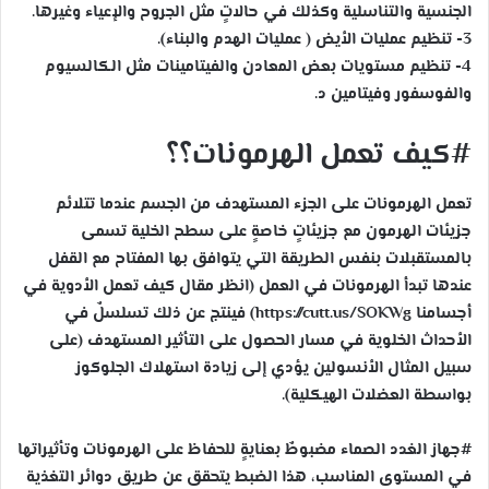
الجنسية والتناسلية وكذلك في حالاتٍ مثل الجروح والإعياء وغيرها.
3- تنظيم عمليات الأيض ( عمليات الهدم والبناء).
4- تنظيم مستويات بعض المعادن والفيتامينات مثل الكالسيوم
والفوسفور وفيتامين د.
#كيف تعمل الهرمونات؟؟
تعمل الهرمونات على الجزء المستهدف من الجسم عندما تتلائم
جزيئات الهرمون مع جزيئاتٍ خاصةٍ على سطح الخلية تسمى
بالمستقبلات بنفس الطريقة التي يتوافق بها المفتاح مع القفل
عندها تبدأ الهرمونات في العمل (انظر مقال كيف تعمل الأدوية في
أجسامنا https://cutt.us/SOKWg) فينتج عن ذلك تسلسلٌ في
الأحداث الخلوية في مسار الحصول على التأثير المستهدف (على
سبيل المثال الأنسولين يؤدي إلى زيادة استهلاك الجلوكوز
بواسطة العضلات الهيكلية).
#جهاز الغدد الصماء مضبوطٌ بعنايةٍ للحفاظ على الهرمونات وتأثيراتها
في المستوى المناسب، هذا الضبط يتحقق عن طريق دوائر التغذية