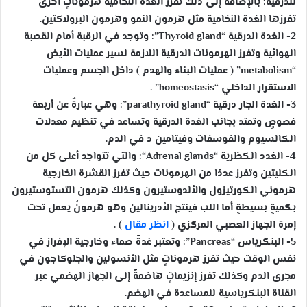
للدرقية؛ بالإضافة إلى ذلك تفرز الغدة النخامية هرموناتٍ أخرى
تفرزها الغدة النخامية مثل هرمون النمو وهرمون البرولاكتين.
2- الغدة الدرقية “Thyroid gland”
: وتوجد في الرقبة أمام القصبة
الهوائية وتفرز الهرمونات الدرقية اللازمة لسير عمليات الأيض
“metabolism” ( عمليات البناء والهدم ) داخل الجسم وعمليات
الاستقرار الداخلي “homeostasis” .
3- الغدة الجار درقية “parathyroid gland”
: وهي عبارةٌ عن أربعة
فصوصٍ وتمتد بجانب الغدة الدرقية وتساعد في تنظيم معدلات
الكالسيوم والفوسفات وفيتامين د في الدم.
4- الغدد الكظرية “Adrenal glands
“: والتي تتواجد أعلى كل من
الكليتين وتفرز عددًا من الهرمونات حيث تفرز القشرة الخارجية
هرموني الكورتيزول والألدوستيرون وكذلك هرمون التستوستيرون
بكميةٍ بسيطةٍ أما اللب فينتج الأدرينالين وهو هرمونٌ يعمل تحت
إمرة الجهاز العصبي المركزي (
انظر مقال
) .
5- البنكرياس “Pancreas”
: وتعتبر غدةً صماء وخارجية الإفراز في
نفس الوقت حيث تفرز هرموناتٍ مثل الأنسولين والجلوكاجون في
مجرى الدم وكذلك تفرز إنزيماتٍ هاضمةً إلى الجهاز الهضمي عبر
القناة البنكرياسية للمساعدة في الهضم.