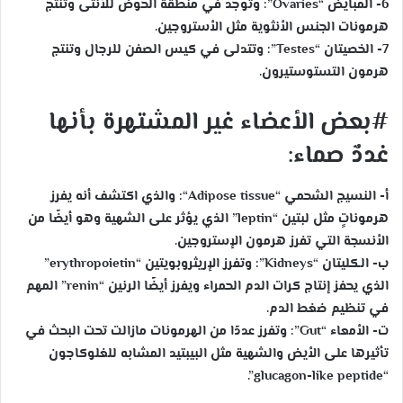
6- المبايض “Ovaries”
: وتوجد في منطقة الحوض للأنثى وتنتج
هرمونات الجنس الأنثوية مثل الأستروجين.
7- الخصيتان “Testes”
: وتتدلى في كيس الصفن للرجال وتنتج
هرمون التستوستيرون.
#بعض الأعضاء غير المشتهرة بأنها
غددٌ صماء:
أ‌- النسيج الشحمي “Adipose tissue
“: والذي اكتشف أنه يفرز
هرموناتٍ مثل لبتين “leptin” الذي يؤثر على الشهية وهو أيضًا من
الأنسجة التي تفرز هرمون الإستروجين.
ب‌- الكليتان “Kidneys”
: وتفرز الإريثروبويتين “erythropoietin”
الذي يحفز إنتاج كرات الدم الحمراء ويفرز أيضًا الرنين “renin” المهم
في تنظيم ضغط الدم.
ت‌- الأمعاء “Gut”
: وتفرز عددًا من الهرمونات مازالت تحت البحث في
تأثيرها على الأيض والشهية مثل البيبتيد المشابه للغلوكاجون
“glucagon-like peptide”.