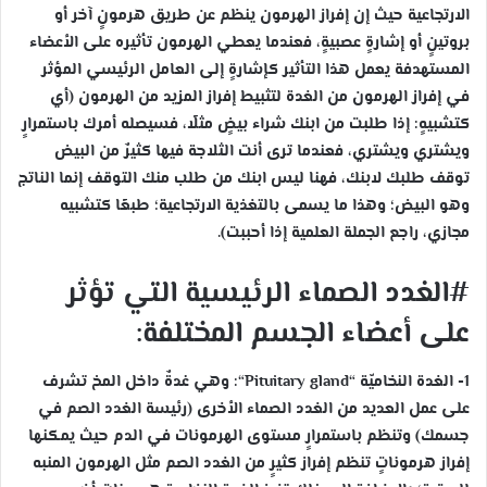
الارتجاعية حيث إن إفراز الهرمون ينظم عن طريق هرمونٍ آخر أو
بروتينٍ أو إشارةٍ عصبيةٍ، فعندما يعطي الهرمون تأثيره على الأعضاء
المستهدفة يعمل هذا التأثير كإشارةٍ إلى العامل الرئيسي المؤثر
في إفراز الهرمون من الغدة لتثبيط إفراز المزيد من الهرمون (أي
كتشبيهٍ: إذا طلبت من ابنك شراء بيضٍ مثلًا، فسيصله أمرك باستمرارٍ
ويشتري ويشتري، فعندما ترى أنت الثلاجة فيها كثيرٌ من البيض
توقف طلبك لابنك، فهنا ليس ابنك من طلب منك التوقف إنما الناتج
وهو البيض؛ وهذا ما يسمى بالتغذية الارتجاعية؛ طبعًا كتشبيه
مجازي، راجع الجملة العلمية إذا أحببت).
#الغدد الصماء الرئيسية التي تؤثر
على أعضاء الجسم المختلفة:
1- الغدة النخاميّة “Pituitary gland
“: وهي غدةٌ داخل المخ تشرف
على عمل العديد من الغدد الصماء الأخرى (رئيسة الغدد الصم في
جسمك) وتنظم باستمرارٍ مستوى الهرمونات في الدم حيث يمكنها
إفراز هرموناتٍ تنظم إفراز كثيرٍ من الغدد الصم مثل الهرمون المنبه