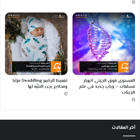
ل
ف
ي
ا
ل
ط
ب
ي
ع
ة
المستوى فوق الجيني انهيار
تقميط الرضيع Swaddling مزايا
مسلمات – وباب جديد في علم
ومحاذير يجب التنبُّه لها
الجينات
أخر المقالات