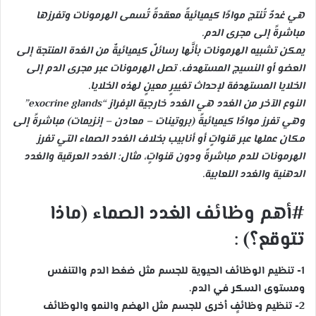
هي غددٌ تُنتج موادًا كيميائيةً معقدةً تُسمى الهرمونات وتفرزها
مباشرةً إلى مجرى الدم.
يمكن تشبيه الهرمونات بأنَّها رسائلٌ كيميائيةٌ من الغدة المنتجة إلى
العضو أو النسيج المستهدف. تصل الهرمونات عبر مجرى الدم إلى
الخلايا المستهدفة لإحداث تغييرٍ معينٍ لهذه الخلايا.
النوع الآخر من الغدد هي الغدد خارجية الإفراز “exocrine glands”
وهي تفرز موادًا كيميائيةً (بروتينات – معادن – إنزيمات) مباشرةً إلى
مكان عملها عبر قنواتٍ أو أنابيب بخلاف الغدد الصماء التي تفرز
الهرمونات للدم مباشرةً ودون قنواتٍ، مثال: الغدد العرقية والغدد
الدهنية والغدد اللعابية.
#أهم وظائف الغدد الصماء (ماذا
تتوقع؟) :
1- تنظيم الوظائف الحيوية للجسم مثل ضغط الدم والتنفس
ومستوى السكر في الدم.
2- تنظيم وظائفٍ أخرى للجسم مثل الهضم والنمو والوظائف