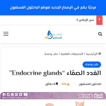
مرحبًا بكم في الإصدار الجديد لموقع الباحثون المسلمون
سن الإياس 2
بحث عن
الق
الرئيسية
/
التصنيفات العلمية
/
طب وصحة
طب وصحة
الغدد الصمّاء “Endocrine glands”
الباحثون المسلمون
270
6 دقائق