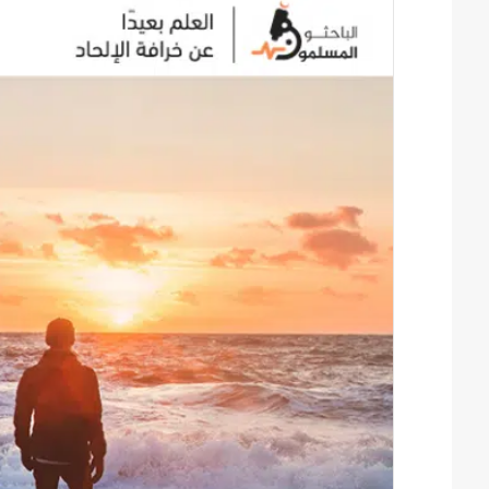
س
ل
ب
ر
ي
د
ا
إ
ل
ك
ت
ر
و
ن
ي
ا