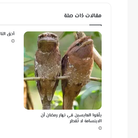
ر
ذ
مقالات ذات صلة
ا
ئ
ل
أحق النا
عَ
ظِ
ي
مَ
ة
‏بلّغوا العابسين في نهار رمضان أن
الابتسامة لا تُفطر