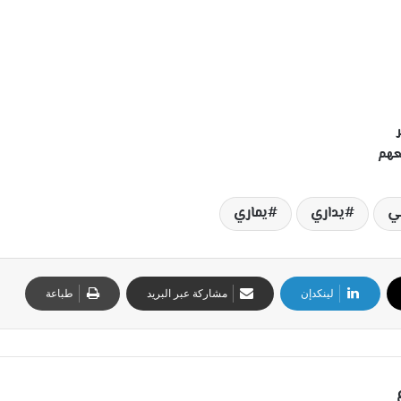
معهم
ي
يداري
يماري
لينكدإن
مشاركة عبر البريد
طباعة