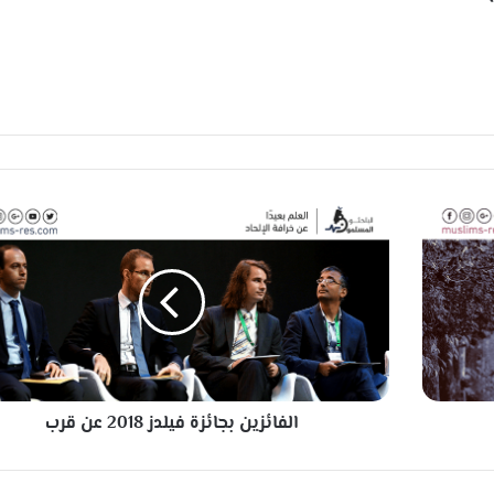
ا
ل
ف
ا
ئ
ز
ي
ن
ب
الفائزين بجائزة فيلدز 2018 عن قرب
ج
ا
ئ
ز