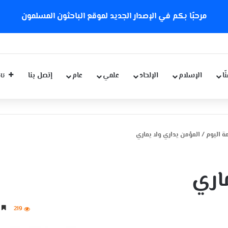
مرحبًا بكم في الإصدار الجديد لموقع الباحثون المسلمون
ّا
الإسلام
الإلحاد
علمي
عام
إتصل بنا
تاب
 اليوم
/
المؤمن يداري ولا يماري
اري
219
3 دقائق