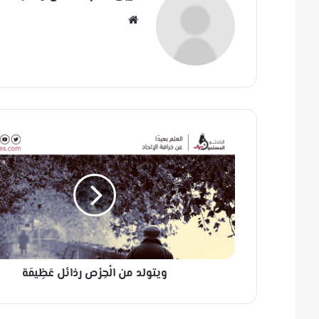
مو
قع
الوي
ب
و
ي
ت
و
ل
د
م
ن
ا
ويتولد من الْحِرْص رذائل عَظِيمَة
لْ
حِ
رْ
ص