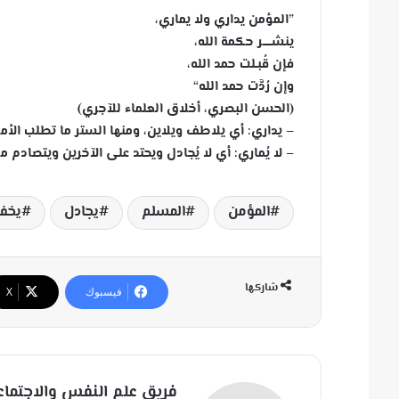
”المؤمن يداري ولا يماري،
ينشـــــر حكمة الله،
فإن قُبـلت حمد الله،
وإن رُدَّت حمد الله“
(الحسن البصري، أخلاق العلماء للآجري)
– يداري: أي يلاطف ويلاين، ومنها الستر ما تطلب الأمر
– لا يُماري: أي لا يُجادل ويحتد على الآخرين ويتصادم 
المؤمن
المسلم
يجادل
يخف
شاركها
فيسبوك
‫X
فريق علم النفس والاجتماع