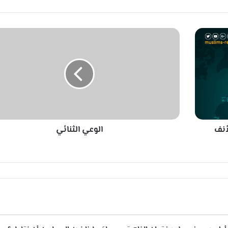
ا
ل
و
ع
ي
ا
ل
ث
ن
أنف
الوعي الثنائي
ا
ئ
ي