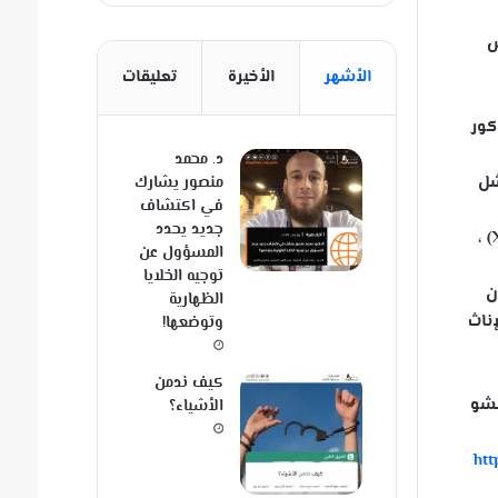
س
الأشهر
الأخيرة
تعليقات
ذكور
د. محمد
من فشل
منصور يشارك
في اكتشاف
جديد يحدد
ووجدنا أنه عبر هذه المجموعة الواسعة من الأنواع ، يميل الجنس غير المتجانس (XY) إلى الوفاة مبكراً عن الجنس المتجانس (XX) ،
المسؤول عن
توجيه الخلايا
ن
الظهارية
حالتهم ، فإن الإناث
وتوضعها!
كيف ندمن
فشو
الأشياء؟
htt