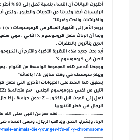
أظهرت البيان
س
الرئيسيات أيضا وغيرها من الثدييات والطيور ، ولكن أ
ل
والفراشات والعث وغيرها”
ب
يرجع الأمر إلى الأنهيار المبكر في كرموسومات ( x) ( y) للذكور
ر
ي
وبما أن الإناث تحمل كرو
د
الذين يتأثرون بالطفرات .
ا
إ
الجين في كروموسوم X.
ل
ك
ويبلغ متوسطه في وقت سابق 17.6 بالمائة.”
ت
ينطبق هذا النمط على الحيوانات الأخرى التي تحمل ك
ر
و
تميل إلى الموت قبل الذكور – Z بدون حراسة ، إذا جاز التعبير.
ن
الرجال في خطر الأنتروبيا
ي
……………………………………..
فقد صح عن النبي صلى الله عل
ا
الزنا، ويشرب الخمر، ويذهب الرجال، وتبقى النساء حتى
male-animals-die-younger-it’s-all-y-chromosome
————–