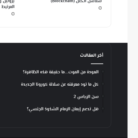
سلاسل الكُتَل (Blockchain)
بروتين و
ا
المرتبط ب
ن
ف
ل
و
ن
ز
ا
أخر المقالات
و
ح
س
العودة من الموت….ما حقيقة هذه الظاهرة؟
ا
س
كل ما تود معرفته عن سلالة كورونا الجديدة
ي
ة
سن الإياس 2
ا
ل
هل تدعم إيمان الإمام الشذوذ الجنسي؟
أ
ن
ف
و