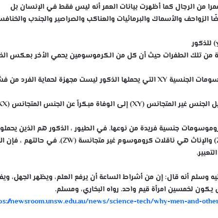
ات أن النساء بنسبة تصل إلى 90 % أكثر عمرا من الرجال كما أظهرت بيانات العمر أنه ليس فقط في الإنسان بل
يضًا الزواحف والأسماك والبرمائيات والعناكب والصراصير والجندب والخناف
موسوم X الثاني ، فهي محمية من تلك الطفرات حيث أن كل من الكرموسومين يحمي الأخر بعكس ال
أيد بحث جديد هذه النظرية الأخيرة واقترح أن الكروموسومات الجنسية XY التي يحملها الذكور ليست مجهزة لحماية الفرد 
روموسومات جنسية فريدة من نوعها. في الطيور ، الذكور هم الذين يحملو
اثنين من نفس كروموسوم الجنس ؛ هم متجانسة (ZZ) والإناث هي ناقلات كروموسوم غير متجانسة (ZW). في 
يه وسلم أنه قال: إن من أشراط الساعة أن يرفع العلم، ويظهر الجهل، وي
 يكون لخمسين امرأة قيم واحد. رواه البخاري، ومسلم.
ps://newsroom.unsw.edu.au/news/science-tech/why-men-and-other-