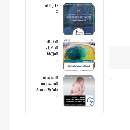
علم الله
الطحالب
الخضراء
المزرّقة
السنسنة
المشقوقة
Spina Bifida