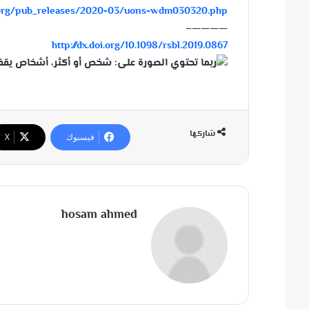
t.org/pub_releases/2020-03/uons-wdm030320.php
————–
http://dx.doi.org/10.1098/rsbl.2019.0867
شاركها
فيسبوك
‫X
hosam ahmed