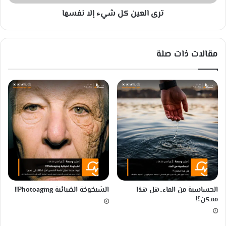
ك
ترى العين كل شيء إلا نفسها
ل
ش
ي
ء
مقالات ذات صلة
إ
ل
ا
ن
ف
س
ه
ا
الحساسية من الماء..هل هذا
الشيخوخة الضيائية Photoaging!!
ممكن؟!