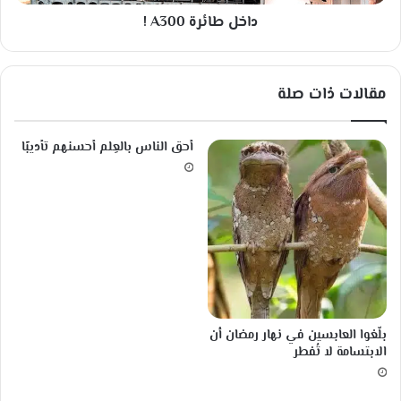
ا
ة
ع
داخل طائرة A300 !
A
ل
3
م
0
ي
0
مقالات ذات صلة
ا
!
أحق الناس بالعِلم أحسنهم تأديبًا
‏بلّغوا العابسين في نهار رمضان أن
الابتسامة لا تُفطر