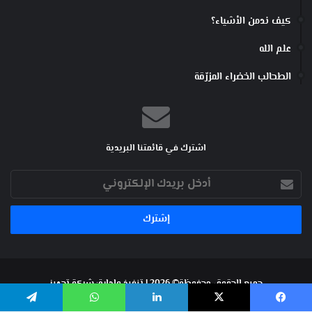
كيف ندمن الأشياء؟
علم الله
الطحالب الخضراء المزرّقة
اشترك في قائمتنا البريدية
أدخل
بريدك
الإلكتروني
جميع الحقوق محفوظة© 2026 | تنفيذ وإدارة:
شركة تجهيز
فيسبوك
‫X
لينكدإن
واتساب
تيلقرام