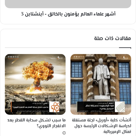
خ
ا
ا
ء
ص
أشهر علماء العالم يؤمنون بالخالق - أينشتاين 3
ا
ة
ل
ع
ا
مقالات ذات صلة
ل
م
ي
ؤ
م
ن
و
ن
ب
ا
ل
خ
ا
أنشأت كلية «أوريل» لجنة مستقلة
ما سبب تشكل سحابة الفطر بعد
ل
لدراسة الإشكالات الرئيسة حول
الانفجار النووي؟
ق
تمثال الإمبريالية.
-