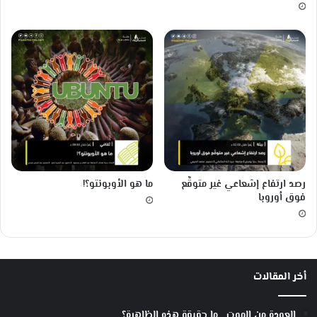
أ
ي
ن
ش
ت
ا
ي
ن
3
رصد ارتفاع إشعاعي غير متوقَّع
ما هو الأوبونتو؟!
فوق أوروبا
أخر المقالات
العودة من الموت….ما حقيقة هذه الظاهرة؟