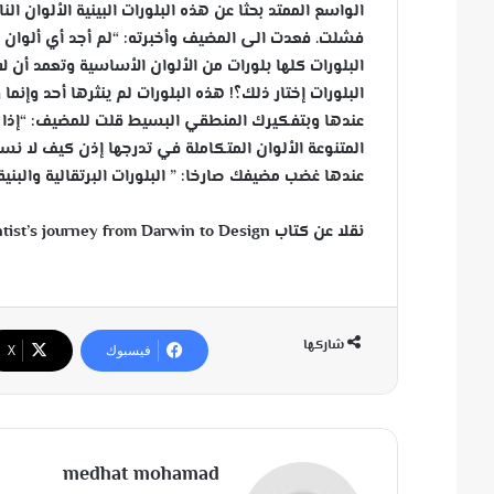
الواسع الممتد بحثا عن هذه البلورات البينية الألوان الن
فشلت. فعدت الى المضيف وأخبرته: “لم أجد أي ألوان بي
البلورات كلها بلورات من الألوان الأساسية وتعمد أن ل
البلورات إختار ذلك؟! هذه البلورات لم ينثرها أحد وإنم
عندها وبتفكيرك المنطقي البسيط قلت للمضيف: “إذا 
المتنوعة الألوان المتكاملة في تدرجها إذن كيف لا نست
عندها غضب مضيفك صارخا: ” البلورات البرتقالية والبنية 
نقلا عن كتاب Heretic-one scientist’s journey from Darwin to Design لماتي ليسلو وجوناثان ويت
شاركها
فيسبوك
‫X
medhat mohamad