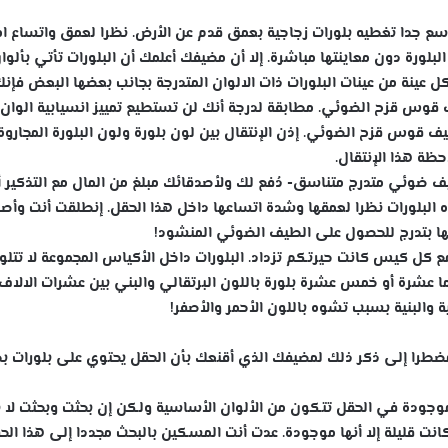
 جدا تغطيه بلورات زجاجية بعمق قدم عن الأرض. نظرا لعمق واتساع ام
بلورة دون معاينتها مباشرة. إلا أن مضيفك أعلمك أن البلورات تأتي بألوا
ل عينة من عينات البلورات ذات الالوان المتدرجة بجانب بعضها البعض فإن
س قزح الضوئي. مطابقة لدرجة أنك لن تستطيع تمييز انسيابية الوان
ف قوس قزح الضوئي. إذن الإنتقال بين لون بلورة ولون البلورة المجاروة
ظة هذا الإنتقال.
يف ضوئي متدرج متناسق- دُفع لك ولأصدقائك مبلغ من المال مع التذكير 
ه البلورات نظرا لعمقها وشدة اتساعها داخل هذا الحقل. إنطلقت أنت وأ
بها بتدرج للحصول على الطيف الضوئي المنشود!
 كل كيس كانت حيرتكم تزداد. البلورات داخل الأكياس المجموعة لا تتلون
ربما عشرة أو خمس عشرة بلورة باللون البرتقالي والبني بين عشرات الالاف
ية والبنية بسبب تشوه باللون الأحمر والأصفر!
مضطرا إلى ذكر ذلك لمضيفك الذي أقنعك بأن الحقل يحتوي على بلورات 
الموجودة في الحقل تتكون من الألوان الأساسية ولكن إن بحثت وبحثت لا ب
كانت قليلة إلا أنها موجودة. عدت أنت المسكين بالبحث مجددا إلى هذا الح