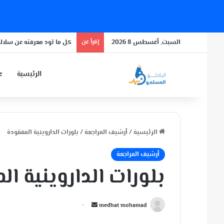
السبت, أغسطس 8 2026
إقرأ عن
كل ما تود معرفته عن سلالة
الرئيسية
عن
الرئيسية
/
أرشيف المراجعة
/
بلورات الداروينية المفقودة
أرشيف المراجعة
بلورات الداروينية ا
أ
medhat mohamad
ر