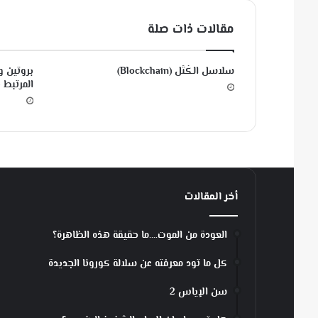
ل
ط
مقالات ذات صلة
ب
ا
ل
سلاسل الكُتَل (Blockchain)
بروتين و
ب
المرتبط ب
ش
ر
ي
⚕
أخر المقالات
العودة من الموت….ما حقيقة هذه الظاهرة؟
كل ما تود معرفته عن سلالة كورونا الجديدة
سن الإياس 2