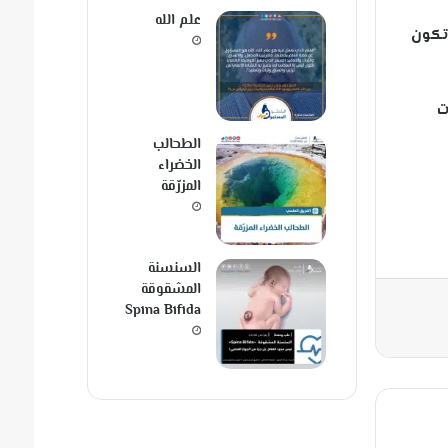
علم الله
 تكون
ت
الطحالب
الخضراء
المزرّقة
السنسنة
المشقوقة
Spina Bifida