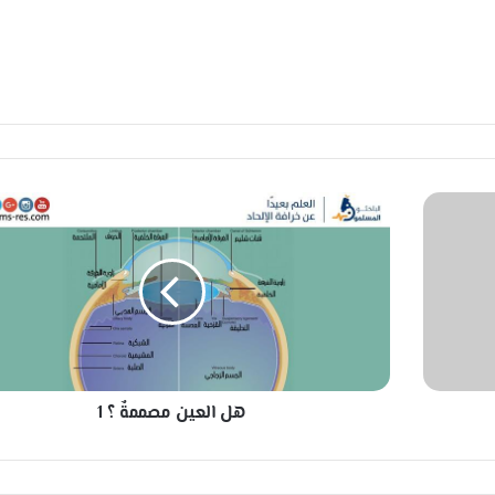
ه
ل
ا
ل
ع
ي
ن
م
ص
هل العين مصممةٌ ؟ 1
م
م
ةٌ
؟