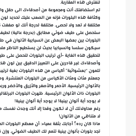
لنفترض هذه المقاربة.
س
تم استضافتك أنت ومجموعة من أصدقاءك الى حقل واسع
ل
وكثافة هذه البلورات فإنه من الصعب عليك تحديد لون ال
ب
مختلفة لا تعد ولا تحصى. مختلفة لدرجة أنك لو صففت ك
ر
ي
ستحصل على طيف ضوئي مطابق (بدرجة عالية) لطيف قو
د
البلورات بين بعضها البعض عن انسيابية الألوان في طي
ا
سيكون سلسا وانسيابيا بحيث لن يستطيع الناظر ملاح
إ
لتحقيق هذه الغاية -أي ترتيب البلورات لتحصل على ط
ل
وأصدقاءك غير قادرين على التمييز الدقيق بين لون هذ
ك
تلمون “بعشوائية” أكياس من هذه البلورات بغية ترتي
ت
جمعتم مئات ومئات الأكياس من البلورات المنتشرة. ومع
ر
بالألوان الرئيسية. الأحمر والأصفر والأزرق والأخضر و
و
البلورات ذات الألوان الرئيسية. ظهرت البلورات البرتقال
ن
لا يوجد أية ألوان بينية! لا يوجد أية ألوان بينية!
ي
رغم محاولاتك أن لا تكون وقحا إلا أنك وجدت نفسك 
ا
لا متناهي من الألوان!
ماذا كان رده؟ أجابك بثقة عمياء: أن معظم البلورات 
تجد بلورات بألوان بينية تتمم لك الطيف الضوئي. وإن 