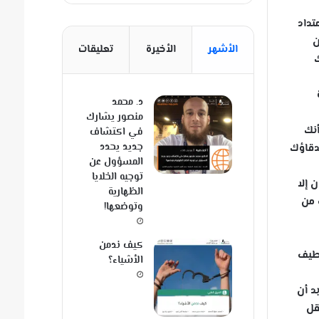
تداد
ن
الأشهر
الأخيرة
تعليقات
ك
د. محمد
منصور يشارك
أنك
في اكتشاف
جديد يحدد
صدقاؤك
المسؤول عن
توجيه الخلايا
 إلا
الظهارية
 من
وتوضعها!
كيف ندمن
بطيف
الأشياء؟
د أن
قل