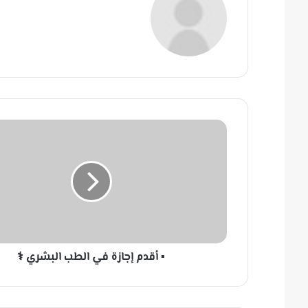
▪
أ
ق
د
م
إ
ج
ا
ز
▪ أقدم إجازة في الطب البشري ⚕
ة
ف
ي
ا