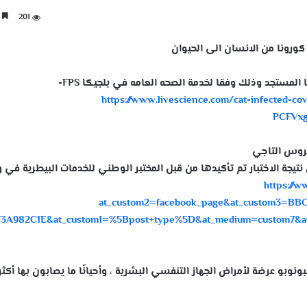
201
4 دقائق
رونا من الانسان الى الحيوان
مستجد وذلك وفقا لخدمة الصحه العامه في بلجيكا FPS-
https://www.livescience.com/cat-infected-c
PCFVx
فيروس التاجي
يجة الاختبار تم تأكيدها من قبل المختبر الوطني للخدمات البيطرية في و
https://
at_custom2=facebook_page&at_custom3=BB
F3A982C1E&at_custom1=%5Bpost+type%5D&at_medium=custom7&a
ونوبو عرضة لأمراض الجهاز التنفسي البشرية ، وأحيانًا ما يصابون بها أكث