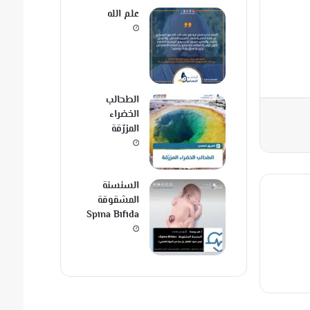
علم الله
الطحالب
الخضراء
المزرّقة
السنسنة
المشقوقة
Spina Bifida