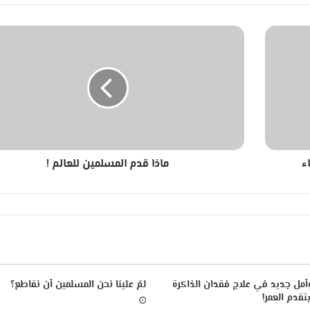
م
ا
ذ
ا
ق
د
م
ا
ل
ء
ماذا قدم المسلمين للعالم !
م
س
ل
م
ي
ن
ل
ل
ع
أمل جديد في علاج فقدان الذاكرة
لمَ علينا نحن المسلمين أن نقاطع؟
ا
تقدم العمر!
ل