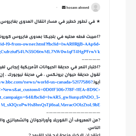
أ
hosam ahmed
ر
★ في تطور خطير في مسار انتقال العدوى بفايروس كو
س
ل
?
اصيبت قطه محليه في بلجيكا بعدوى فايروس كورونا ال
ب
ovid-19-from-owner.html?fbclid=IwAR1lRJjB-AAp6d-
ر
ي
gCxdrziuf54UN3SO6twML7NW0wIqfT4HgPFrwVk
د
————–
ا
?
اختبار النمر في حديقة الحيوانات الأمريكية إيجابي ل
إ
تقول حديقة حيوان برونكس ، في مدينة نيويورك ، إن نت
ل
آيوا.
www.bbc.com/news/world-us-canada-52177586?
ك
C+News&at_custom4=0D01F306-778F-11EA-8D9C-
ت
t_campaign=64&fbclid=IwAR3_gw1iunpz6NDO_3-
ر
M_sKlQcoPwHx8hnQsTji6saLMeracOOlzZtoL9bE
و
—————————————–
ن
?
من المعروف أن الغوريلا وأورانجوتان والشمبانزي والب
ي
الناس.
ا
اعتقد ان الاخبار مزعجة لاح.فاد القرود
?