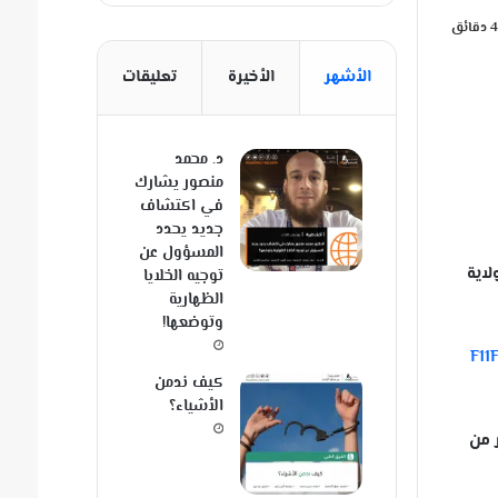
الأشهر
الأخيرة
تعليقات
د. محمد
منصور يشارك
في اكتشاف
جديد يحدد
المسؤول عن
لاية
توجيه الخلايا
الظهارية
وتوضعها!
F11
كيف ندمن
الأشياء؟
ر من