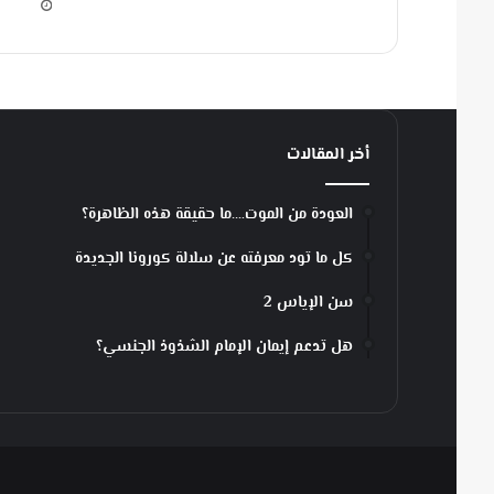
ي
ي
ر
ح
م
ه
أخر المقالات
ا
م
ن
العودة من الموت….ما حقيقة هذه الظاهرة؟
ا
ل
كل ما تود معرفته عن سلالة كورونا الجديدة
و
ب
سن الإياس 2
ا
ء
هل تدعم إيمان الإمام الشذوذ الجنسي؟