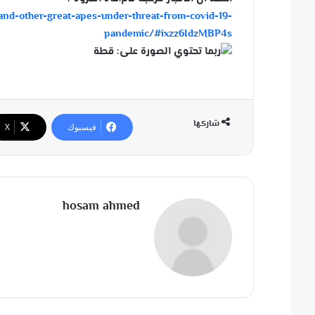
and-other-great-apes-under-threat-from-covid-19-
pandemic/#ixzz6IdzMBP4s
شاركها
فيسبوك
‫X
hosam ahmed