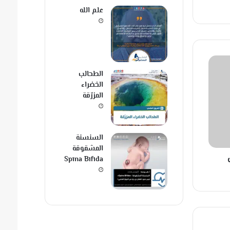
علم الله
الطحالب
الخضراء
المزرّقة
السنسنة
المشقوقة
Spina Bifida