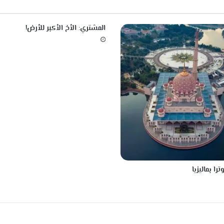
ف
ة
ا
المشتري: الأخ الأكبر للأرض!
ل
ت
ط
و
ر
-
ك
ي
ف
ي
ة
ط
ي
را بماليزيا
ا
ل
ح
م
ض
ا