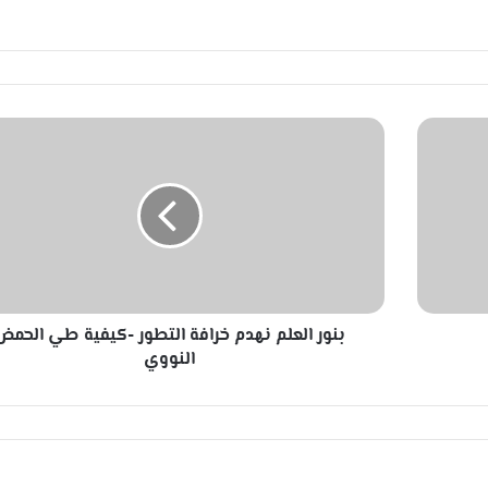
ب
ن
و
ر
ا
ل
ع
ل
م
بنور العلم نهدم خرافة التطور -كيفية طي الحمض
ن
ه
النووي
د
م
خ
ر
ا