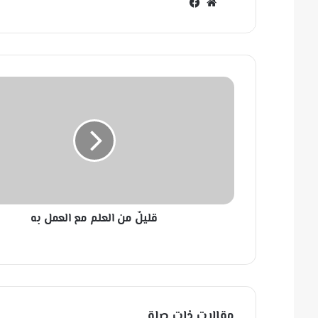
مو
في
قع
سب
الوي
وك
ب
ق
ل
ي
لٌ
م
ن
ا
ل
ع
قليلٌ من العلم مع العمل به
ل
م
م
ع
ا
ل
ع
مقالات ذات صلة