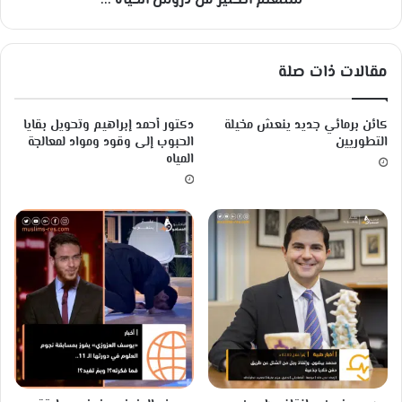
ستتعلم الكثير من دروس الحياة ...
ي
ر
م
مقالات ذات صلة
ن
د
ر
كائن برمائي جديد ينعش مخيلة
دكتور أحمد إبراهيم وتحويل بقايا
و
التطوريين
الحبوب إلى وقود ومواد لمعالجة
س
المياه
ا
ل
ح
ي
ا
ة
.
.
.