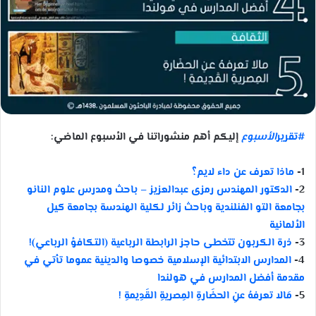
#تقرير
الأسبوع
إليكم أهم منشوراتنا في الأسبوع الماضي:
1-
ماذا تعرف عن داء لايم؟
2-
الدكتور المهندس رمزى عبدالعزيز – باحث ومدرس علوم النانو
بجامعة التو الفنلندية وباحث زائر لكلية الهندسة بجامعة كيل
الألمانية
3-
ذرة الكربون تتخطى حاجز الرابطة الرباعية (التكافؤ الرباعي)!
4-
المدارس الابتدائية الإسلامية خصوصا والدينية عموما تأتي في
مقدمة أفضل المدارس في هولندا
5-
مَالا تعرفهُ عنِ الحضَارةِ المِصريةِ القَدِيمةِ !