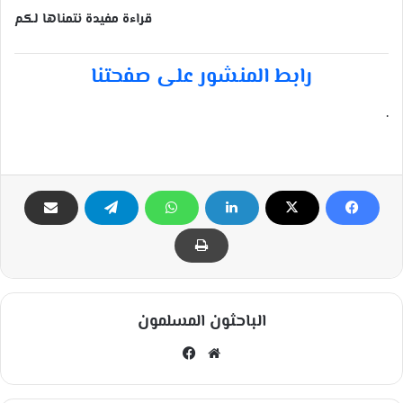
قراءة مفيدة نتمناها لكم
رابط المنشور على صفحتنا
.
الباحثون المسلمون
مو
في
قع
سب
الوي
وك