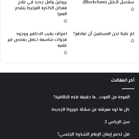
سلاسل الكُتَل (Blockchain)
بروتين وأمل جديد في علاج
ه
ه
فقدان الذاكرة المرتبط بتقدم
ر
ا
العمر!
ة
م
ا
ن
ل
ب
لمَ علينا نحن المسلمين أن نقاطع؟
اعتراف بغيب الاحافير ووجود
ق
ع
فجوات شاسعة نكمل بقصص غير
ر
ض
علمية
آ
ا
ن
ل
ي
م
ة
ص
ل
ا
أخر المقالات
ل
د
أ
ر
س
ا
العودة من الموت….ما حقيقة هذه الظاهرة؟
ت
ل
ا
م
كل ما تود معرفته عن سلالة كورونا الجديدة
ذ
ث
م
ي
سن الإياس 2
ا
ر
ل
ة
هل تدعم إيمان الإمام الشذوذ الجنسي؟