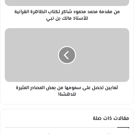
ح
من مقدمة محمد محمود شاكر لكتاب الظاهرة القرآنية
م
د
للأستاذ مالك بن نبي
م
ح
ث
م
ع
و
ا
د
ب
ش
ي
ا
ن
ك
ت
ر
ح
ل
ص
ك
ثعابين تحصل على سمومها من بعض المصادر المثيرة
ل
ت
ع
للدهشة!
ا
ل
ب
ى
ا
س
مقالات ذات صلة
ل
م
ظ
و
ا
م