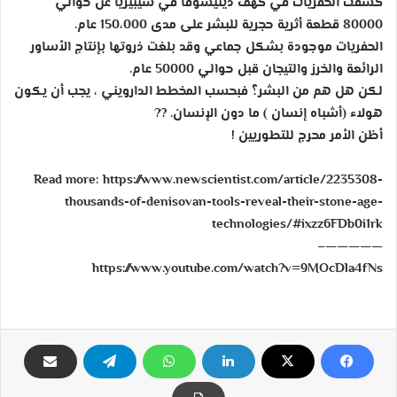
كشفت الحفريات في كهف دينيسوفا في سيبيريا عن حوالي
ب
80000 قطعة أثرية حجرية للبشر على مدى 150،000 عام.
ر
الحفريات موجودة بشكل جماعي وقد بلغت ذروتها بإنتاج الأساور
ي
د
الرائعة والخرز والتيجان قبل حوالي 50000 عام.
ا
لكن هل هم من البشر؟ فبحسب المخطط الدارويني ، يجب أن يكون
إ
هولاء (أشباه إنسان ) ما دون الإنسان. ??
ل
أظن الأمر محرج للتطوريين !
ك
ت
Read more: https://www.newscientist.com/article/2235308-
ر
thousands-of-denisovan-tools-reveal-their-stone-age-
و
technologies/#ixzz6FDb0i1rk
ن
—————–
ي
https://www.youtube.com/watch?v=9MOcDla4fNs
ا