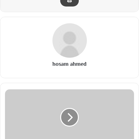
hosam ahmed
م
ن
م
ق
د
م
ة
م