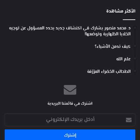
ك
ل
ب
ل
الأكثر مشاهدة
ن
د
ن
ه
ب
ش
د. محمد منصور يشارك في اكتشاف جديد يحدد المسؤول عن توجيه
ي
الخلايا الظهارية وتوضعها!
ة
!
كيف ندمن الأشياء؟
علم الله
الطحالب الخضراء المزرّقة
اشترك في قائمتنا البريدية
أدخل
بريدك
الإلكتروني