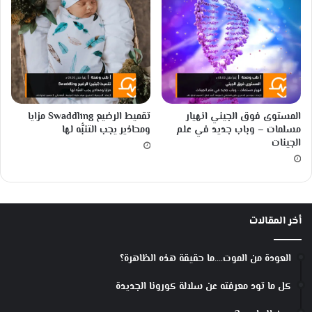
ع
ب
ا
ل
أ
ي
ر
ل
المستوى فوق الجيني انهيار
تقميط الرضيع Swaddling مزايا
ن
مسلمات – وباب جديد في علم
ومحاذير يجب التنبُّه لها
د
الجينات
ي
م
ن
م
و
أخر المقالات
ت
م
ح
العودة من الموت….ما حقيقة هذه الظاهرة؟
ق
ق
كل ما تود معرفته عن سلالة كورونا الجديدة