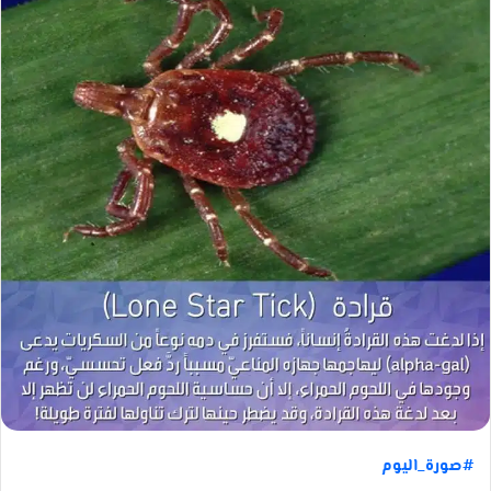
#صورة_اليوم