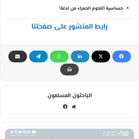
حساسية اللحوم الحمراء من لدغة!
رابط المنشور على صفحتنا
الباحثون المسلمون
مو
في
قع
سب
الوي
وك
ب
ط
ل