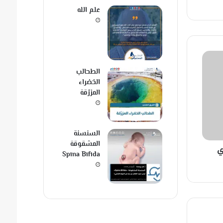
علم الله
الطحالب
الخضراء
المزرّقة
السنسنة
المشقوقة
ي
Spina Bifida