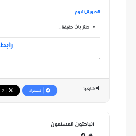
#صورة_اليوم
حلمٌ باتَ حقيقة…
رابط 
.
شاركها
فيسبوك
‫X
الباحثون المسلمون
مو
في