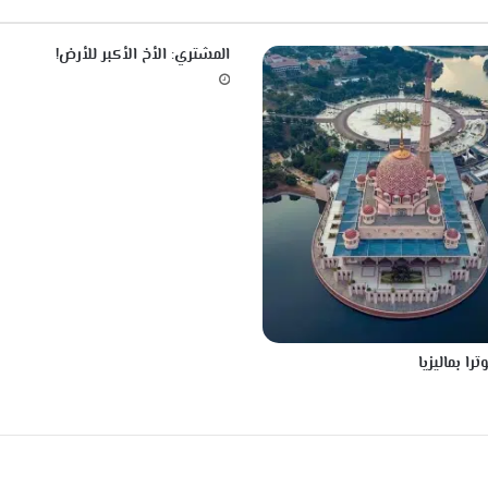
ة
ا
المشتري: الأخ الأكبر للأرض!
ل
ت
ط
و
ر
-
أ
ن
و
ا
ع
ا
ل
را بماليزيا
ح
م
ض
ا
ل
ن