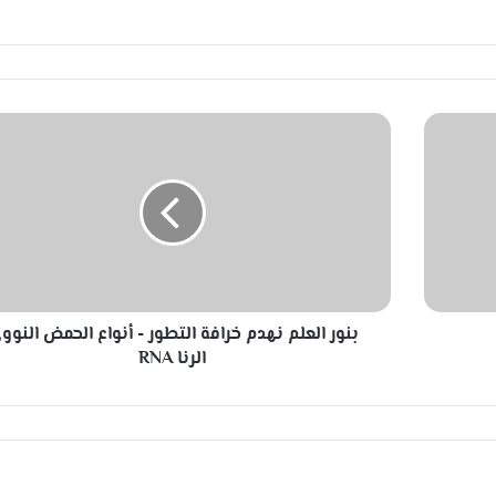
ب
ن
و
ر
ا
ل
ع
ل
م
بنور العلم نهدم خرافة التطور - أنواع الحمض النوو
ن
ه
الرنا RNA
د
م
خ
ر
ا
ف