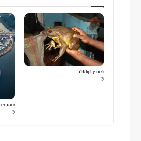
ت
ب
ا
غ
ض
ب
ي
ن
ضفدع غولياث
مسجد بوت