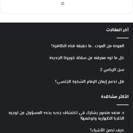
ظ
ا
ئ
ف
أخر المقالات
ا
ل
أ
العودة من الموت….ما حقيقة هذه الظاهرة؟
ع
ض
كل ما تود معرفته عن سلالة كورونا الجديدة
ا
ء
سن الإياس 2
-
ا
هل تدعم إيمان الإمام الشذوذ الجنسي؟
ل
ج
الأكثر مشاهدة
ز
ء
ا
د. محمد منصور يشارك في اكتشاف جديد يحدد المسؤول عن توجيه
ل
الخلايا الظهارية وتوضعها!
ث
ا
كيف ندمن الأشياء؟