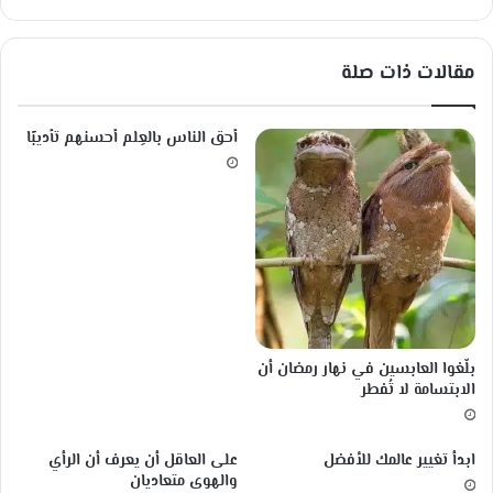
ض
د
ج
مقالات ذات صلة
ا
ئ
ز
أحق الناس بالعِلم أحسنهم تأديبًا
ة
ن
و
ب
ل
ف
ي
ا
ل
ط
‏بلّغوا العابسين في نهار رمضان أن
ب
الابتسامة لا تُفطر
و
ع
ل
ابدأ تغيير عالمك للأفضل
على العاقل أن يعرف أن الرأي
م
والهوى متعاديان
و