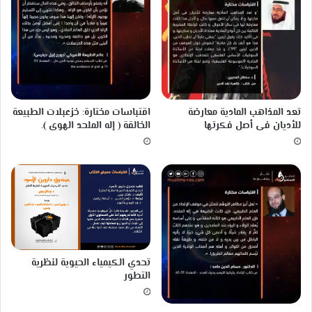
A
ح
؟
ل
و
ج
ن
ي
ا
تعد المذاهب المادية معارضة
اقتباسات مختارة: خزعبلات الطبيعة
ل
للأديان فى أصل فكرتها
الخالقة ( إله الملحد الهوى ).
ع
س
ل
تحدي الكيمياء الحيوية لنظرية
التطور