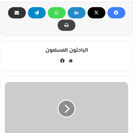
الباحثون المسلمون
مو
في
قع
سب
الوي
وك
ب
م
ا
ذ
ا
ت
ع
ر
ف