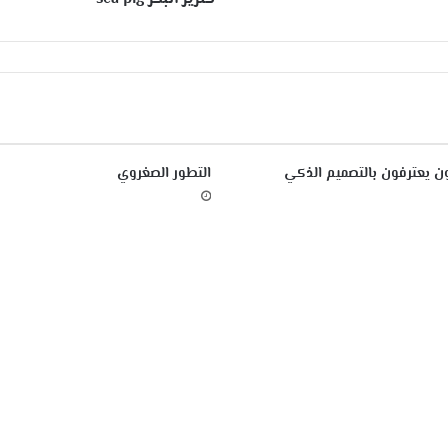
s
e
a
p
i
g
ن يعترفون بالتصميم الذكي
التطور الصغروي