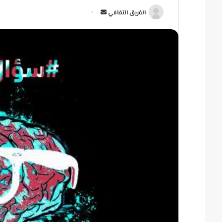
أ
الفريق الثقافي
ر
س
ل
ب
ر
ي
د
ا
إ
ل
ك
ت
ر
و
ن
ي
ا