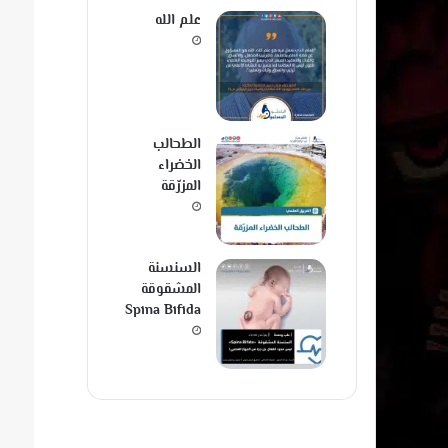
علم الله
الطحالب
الخضراء
المزرّقة
السنسنة
المشقوقة
Spina Bifida