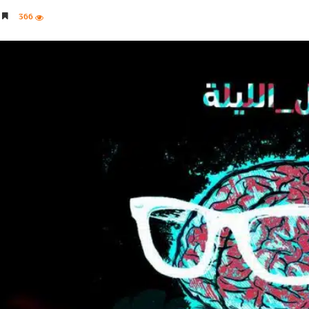
366
4 دقائق