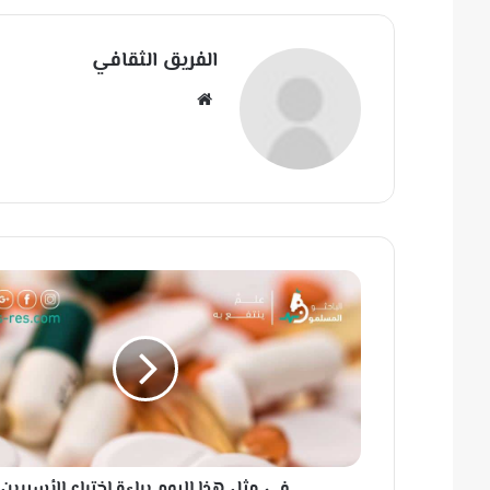
الفريق الثقافي
مو
قع
الوي
ب
ف
ي
م
ث
ل
ه
ذ
ا
ا
في مثل هذا اليوم براءة اختراع الأسبرين
ل