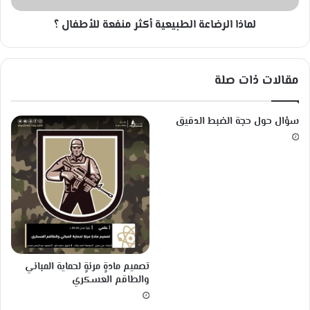
ف
ض
ي
لماذا الرضاعة الطبيعية أكثر منفعة للأطفال ؟
ا
س
ع
ف
ة
ي
ا
مقالات ذات صلة
ن
ل
ة
ط
ف
ب
سؤال حول حجة الضبط الدقيق
ض
ي
ا
ع
ء
ي
ة
أ
ك
ث
ر
م
ن
تصميم مادةٍ مرنةٍ لحماية المباني
ف
والطاقم العسكري
ع
ة