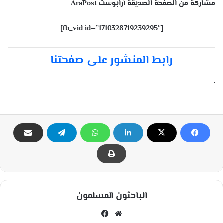
مشاركة من الصفحة الصديقة أرابوست AraPost
[fb_vid id=”1710328719239295″]
رابط المنشور على صفحتنا
.
الباحثون المسلمون
مو
في