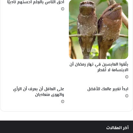
أحق الناس بالعِلم أحسنهم تأديبًا
t
e
r
i
a
l
s
‏بلّغوا العابسين في نهار رمضان أن
الابتسامة لا تُفطر
ابدأ تغيير عالمك للأفضل
على العاقل أن يعرف أن الرأي
والهوى متعاديان
أخر المقالات