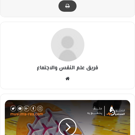
فريق علم النفس والاجتماع
مو
قع
الوي
ب
ا
ل
م
و
ا
د