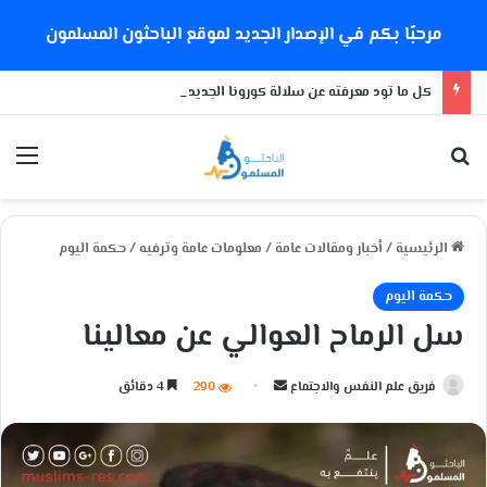
مرحبًا بكم في الإصدار الجديد لموقع الباحثون المسلمون
كل ما تود معرفته عن سلالة كورونا الجديدة
بحث عن
الق
الرئيسية
/
أخبار ومقالات عامة
/
معلومات عامة وترفيه
/
حكمة اليوم
حكمة اليوم
سل الرماح العوالي عن معالينا
فريق علم النفس والاجتماع
أ
290
4 دقائق
ر
س
ل