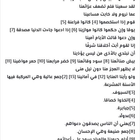
لقد سعينا فلم تضعف عزائمنا
عما نروم ولا خابت مساعينا
قوم إذا استخصموا [4] كانوا فراعنة [5]
يومًا وإن حكموا كانوا موازينا [6] إذا ادعوا جاءت الدنيا مصدقة [7]
وإن دعوا قالت الأيام آمينا
إنا لقوم أبت أخلاقنا شرفًا
أن نبتدي بالأذى من ليس يؤذينا
بيض صنائعنا [8] سود وقائعنا [9] خضر مرابعنا [10] حمر مواضينا [11]
لا يظهر العجز منا دون نيل منى
ولو رأينا المنايا [12] في أمانينا [13] [2]جمع عالية وهي المركبة فيها
الأسنة المشرعة.
[3]السيوف.
[4]اتخذوا خصامًا.
[5]جبابرة.
[6]عدولًا.
[7]يعني أن الناس يصدقون دعواهم.
[8]جمع صنيعة وهي الإحسان.
[9] أيام حروبنا والمراد سود على أعدائهم.