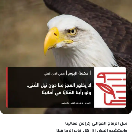
ب
ر
ي
د
ا
إ
ل
ك
ت
ر
و
ن
ي
ا
سل الرماح العوالي [2] عن معالينا
واستشهد البيض [3] هل خاب الرجا فينا